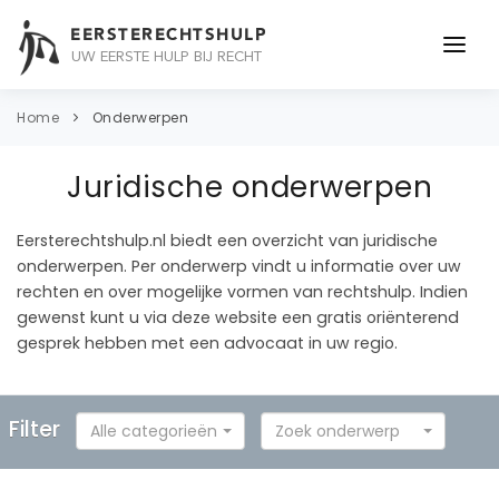
EERSTERECHTSHULP
UW EERSTE HULP BIJ RECHT
ONDERWERPEN
Home
Onderwerpen
JURIDISCH ADVIES
Juridische onderwerpen
ADVOCAAT
Eersterechtshulp.nl biedt een overzicht van juridische
OVER ONS
onderwerpen. Per onderwerp vindt u informatie over uw
rechten en over mogelijke vormen van rechtshulp. Indien
CONTACT
gewenst kunt u via deze website een gratis oriënterend
gesprek hebben met een advocaat in uw regio.
Filter
Alle categorieën
Zoek onderwerp