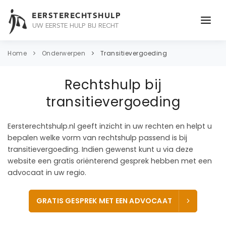
EERSTERECHTSHULP
UW EERSTE HULP BIJ RECHT
ONDERWERPEN
Home
Onderwerpen
Transitievergoeding
JURIDISCH ADVIES
Rechtshulp bij
ADVOCAAT
transitievergoeding
OVER ONS
Eersterechtshulp.nl geeft inzicht in uw rechten en helpt u
bepalen welke vorm van rechtshulp passend is bij
CONTACT
transitievergoeding. Indien gewenst kunt u via deze
website een gratis oriënterend gesprek hebben met een
advocaat in uw regio.
GRATIS GESPREK MET EEN ADVOCAAT