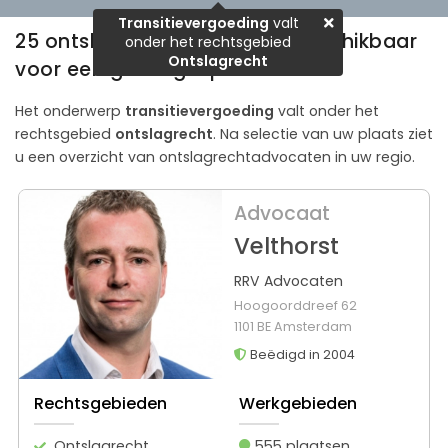
Transitievergoeding
valt
25 ontslagrechtadvocaten beschikbaar
onder het rechtsgebied
Ontslagrecht
voor een gratis gesprek
Het onderwerp
transitievergoeding
valt onder het
rechtsgebied
ontslagrecht
. Na selectie van uw plaats ziet
u een overzicht van ontslagrechtadvocaten in uw regio.
Advocaat
Velthorst
RRV Advocaten
Hoogoorddreef 62
1101 BE Amsterdam
Beëdigd in 2004
Rechtsgebieden
Werkgebieden
Ontslagrecht
555 plaatsen