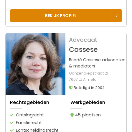
BEKIJK PROFIEL
Advocaat
Cassese
Briedé Cassese advocaten
& mediators
Ganzendiepstraat 21
7607 LZ Almelo
Beëdigd in 2004
Rechtsgebieden
Werkgebieden
Ontslagrecht
45 plaatsen
Familierecht
Echtscheidingsrecht