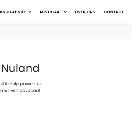
DISCH ADVIES
ADVOCAAT
OVER ONS
CONTACT
 Nuland
echtshulp passend is
en met een advocaat