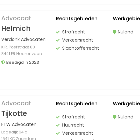
Advocaat
Rechtsgebieden
Werkgebi
Helmich
Strafrecht
Nuland
Verdonk Advocaten
Verkeersrecht
K.R. Poststraat 80
Slachtofferrecht
8441 ER Heerenveen
Beëdigd in 2023
Advocaat
Rechtsgebieden
Werkgebi
Tijkotte
Strafrecht
Nuland
FTW Advocaten
Huurrecht
Lagedijk 64 a
Verkeersrecht
1541 KC Zaandam