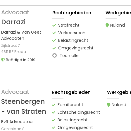
Advocaat
Rechtsgebieden
Werkgebi
Darrazi
Strafrecht
Nuland
Darrazi & Van Geet
Verkeersrecht
Advocaten
Belastingrecht
Zijlstraat 7
Omgevingsrecht
4811 RZ Breda
Toon alle
Beëdigd in 2019
Advocaat
Rechtsgebieden
Werkgebi
Steenbergen
Familierecht
Nuland
- van Straten
Echtscheidingsrecht
Belastingrecht
BvR Advocatuur
Omgevingsrecht
Cereslaan 8