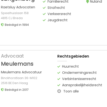
Familierecht
Nuland
Raetsluy Advocaten
Strafrecht
Speelhuislaan 158
Verkeersrecht
4815 CJ Breda
Jeugdrecht
Beëdigd in 1994
Advocaat
Rechtsgebieden
Meulemans
Huurrecht
Meulemans Advocatuur
Ondernemingsrecht
Binckhorstlaan 36-M102
Verbintenissenrecht
2516 BE Den Haag
Aansprakelijkheidsrecht
Beëdigd in 2017
Toon alle