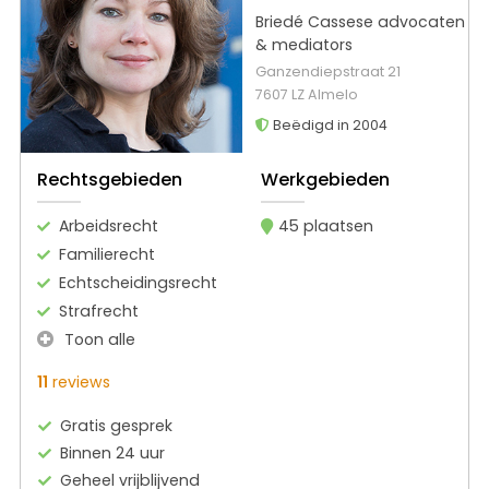
Briedé Cassese advocaten
& mediators
Ganzendiepstraat 21
7607 LZ Almelo
Beëdigd in 2004
Rechtsgebieden
Werkgebieden
Arbeidsrecht
45 plaatsen
Familierecht
Echtscheidingsrecht
Strafrecht
Toon alle
11
reviews
Gratis gesprek
Binnen 24 uur
Geheel vrijblijvend