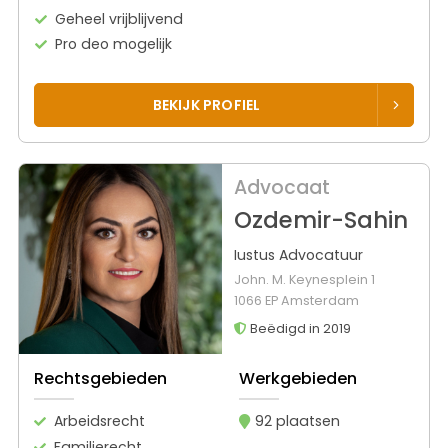
Geheel vrijblijvend
Pro deo mogelijk
BEKIJK PROFIEL
Advocaat
Ozdemir-Sahin
Iustus Advocatuur
John. M. Keynesplein 1
1066 EP Amsterdam
Beëdigd in 2019
Rechtsgebieden
Werkgebieden
Arbeidsrecht
92 plaatsen
Familierecht