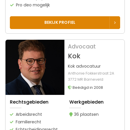
Pro deo mogelijk
BEKIJK PROFIEL
Advocaat
Kok
Kok advocatuur
Anthonie Fokkerstraat 2A
3772 MR Barneveld
Beëdigd in 2008
Rechtsgebieden
Werkgebieden
Arbeidsrecht
36 plaatsen
Familierecht
Echtscheidingsrecht