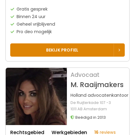
Gratis gesprek
Binnen 24 uur
Geheel vrijblijvend
Pro deo mogelijk
BEKIJK PROFIEL
Advocaat
M. Raaijmakers
Holland advocatenkantoor
De Ruijterkade 107 -3
1011 AB Amsterdam
Beëdigd in 2013
Rechtsgebied
Werkgebieden
16
reviews