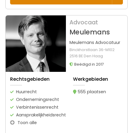
Advocaat
Meulemans
Meulemans Advocatuur
Binckhorstlaan 36-M102
2516 BE Den Haag
Beëdigd in 2017
Rechtsgebieden
Werkgebieden
Huurrecht
555 plaatsen
Ondernemingsrecht
Verbintenissenrecht
Aansprakelijkheidsrecht
Toon alle