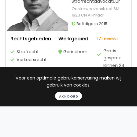
Strafrechtadvocatuur
Oosterweezenstraat 6M
1823 CN Alkmaar
Beëdigd in 2015
Rechtsgebieden
Werkgebied
17
reviews
Gratis
Strafrecht
Gorinchem
gesprek
Verkeersrecht
Binnen 24
uur
Voor een optimale gebruikerservaring maken wij
Geheel
gebruik van cookies.
vrijblijvend
Pro deo
AKKOORD
mogelijk
BEKIJK PROFIEL