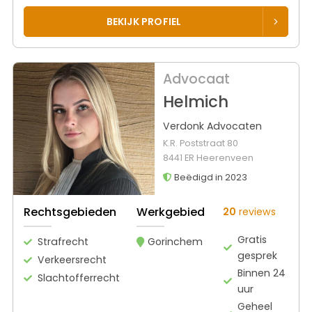
BEKIJK PROFIEL
Advocaat
Helmich
Verdonk Advocaten
K.R. Poststraat 80
8441 ER Heerenveen
Beëdigd in 2023
Rechtsgebieden
Werkgebied
20
reviews
Gratis
Strafrecht
Gorinchem
gesprek
Verkeersrecht
Binnen 24
Slachtofferrecht
uur
Geheel