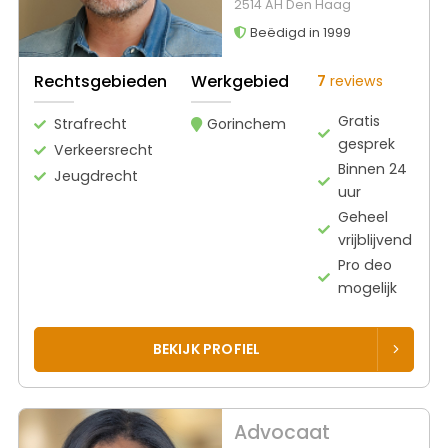
2514 AH Den Haag
Beëdigd in 1999
Rechtsgebieden
Werkgebied
7
reviews
Gratis
Strafrecht
Gorinchem
gesprek
Verkeersrecht
Binnen 24
Jeugdrecht
uur
Geheel
vrijblijvend
Pro deo
mogelijk
BEKIJK PROFIEL
Advocaat