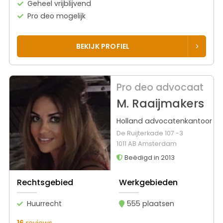
Geheel vrijblijvend
Pro deo mogelijk
BEKIJK PROFIEL
Pro deo advocaat
M. Raaijmakers
Holland advocatenkantoor
De Ruijterkade 107 -3
1011 AB Amsterdam
Beëdigd in 2013
Rechtsgebied
Werkgebieden
Huurrecht
555 plaatsen
16
reviews