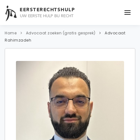
EERSTERECHTSHULP
UW EERSTE HULP BIJ RECHT
ONDERWERPEN
Home
Advocaat zoeken (gratis gesprek)
Advocaat
Rahimzadeh
JURIDISCH ADVIES
ADVOCAAT
OVER ONS
CONTACT