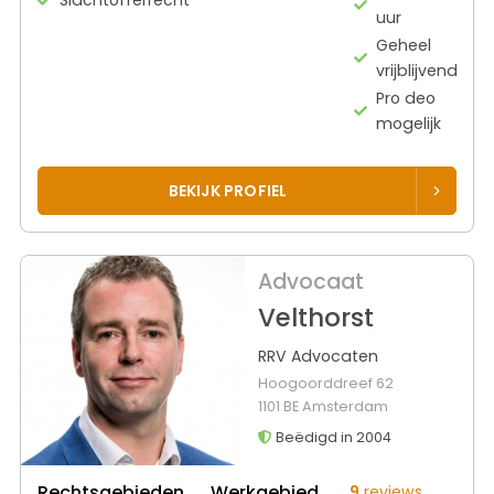
uur
Geheel
vrijblijvend
Pro deo
mogelijk
BEKIJK PROFIEL
Advocaat
Velthorst
RRV Advocaten
Hoogoorddreef 62
1101 BE Amsterdam
Beëdigd in 2004
Rechtsgebieden
Werkgebied
9
reviews