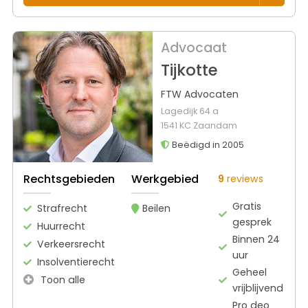
Advocaat
Tijkotte
FTW Advocaten
Lagedijk 64 a
1541 KC Zaandam
Beëdigd in 2005
Rechtsgebieden
Werkgebied
9
reviews
Gratis
Strafrecht
Beilen
gesprek
Huurrecht
Binnen 24
Verkeersrecht
uur
Insolventierecht
Geheel
Toon alle
vrijblijvend
Pro deo