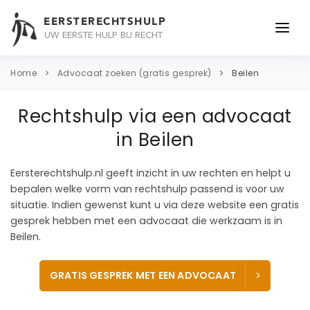
EERSTERECHTSHULP
UW EERSTE HULP BIJ RECHT
ONDERWERPEN
Home
Advocaat zoeken (gratis gesprek)
Beilen
JURIDISCH ADVIES
Rechtshulp via een advocaat
ADVOCAAT
in Beilen
OVER ONS
Eersterechtshulp.nl geeft inzicht in uw rechten en helpt u
bepalen welke vorm van rechtshulp passend is voor uw
CONTACT
situatie. Indien gewenst kunt u via deze website een gratis
gesprek hebben met een advocaat die werkzaam is in
Beilen.
GRATIS GESPREK MET EEN ADVOCAAT