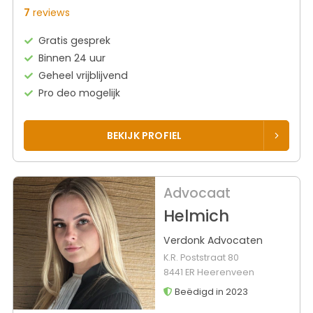
7
reviews
Gratis gesprek
Binnen 24 uur
Geheel vrijblijvend
Pro deo mogelijk
BEKIJK PROFIEL
Advocaat
Helmich
Verdonk Advocaten
K.R. Poststraat 80
8441 ER Heerenveen
Beëdigd in 2023