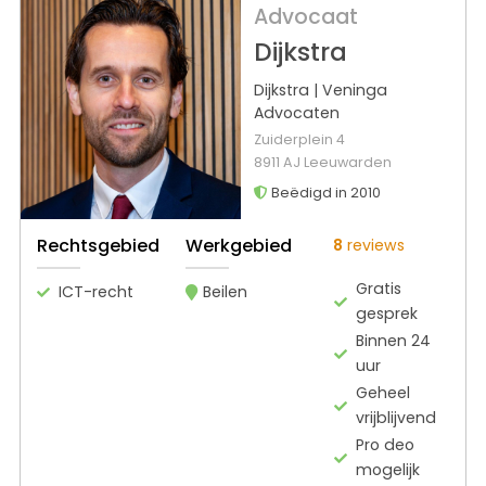
Advocaat
Dijkstra
Dijkstra | Veninga
Advocaten
Zuiderplein 4
8911 AJ Leeuwarden
Beëdigd in 2010
Rechtsgebied
Werkgebied
8
reviews
Gratis
ICT-recht
Beilen
gesprek
Binnen 24
uur
Geheel
vrijblijvend
Pro deo
mogelijk