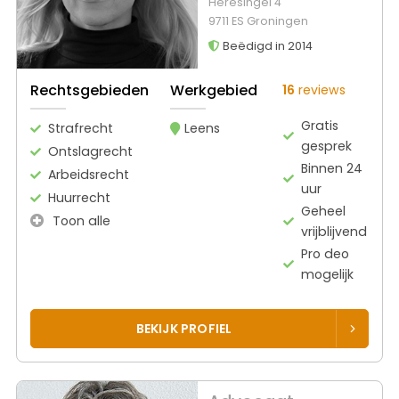
Heresingel 4
9711 ES Groningen
Beëdigd in 2014
Rechtsgebieden
Werkgebied
16
reviews
Gratis
Strafrecht
Leens
gesprek
Ontslagrecht
Binnen 24
Arbeidsrecht
uur
Huurrecht
Geheel
Toon alle
vrijblijvend
Pro deo
mogelijk
BEKIJK PROFIEL