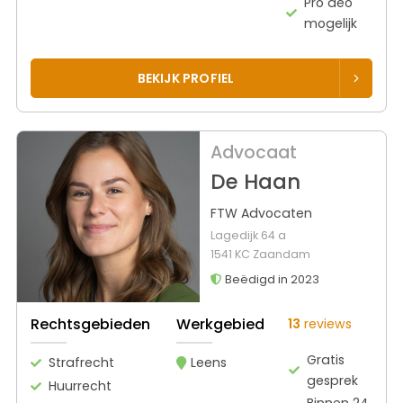
Pro deo
mogelijk
BEKIJK PROFIEL
Advocaat
De Haan
FTW Advocaten
Lagedijk 64 a
1541 KC Zaandam
Beëdigd in 2023
Rechtsgebieden
Werkgebied
13
reviews
Gratis
Strafrecht
Leens
gesprek
Huurrecht
Binnen 24