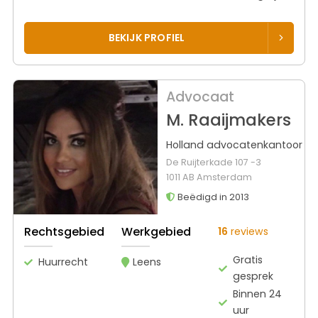
BEKIJK PROFIEL
Advocaat
M. Raaijmakers
Holland advocatenkantoor
De Ruijterkade 107 -3
1011 AB Amsterdam
Beëdigd in 2013
Rechtsgebied
Werkgebied
16
reviews
Gratis
Huurrecht
Leens
gesprek
Binnen 24
uur