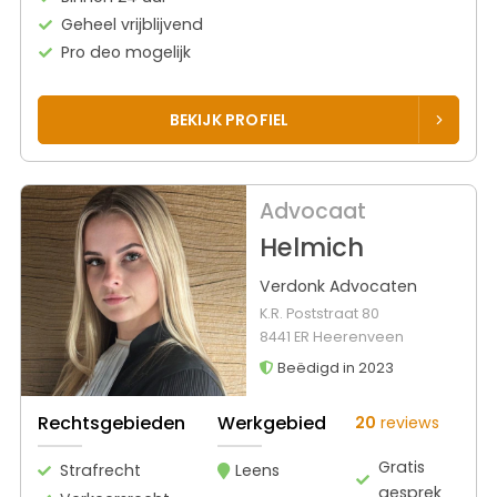
Geheel vrijblijvend
Pro deo mogelijk
BEKIJK PROFIEL
Advocaat
Helmich
Verdonk Advocaten
K.R. Poststraat 80
8441 ER Heerenveen
Beëdigd in 2023
Rechtsgebieden
Werkgebied
20
reviews
Gratis
Strafrecht
Leens
gesprek