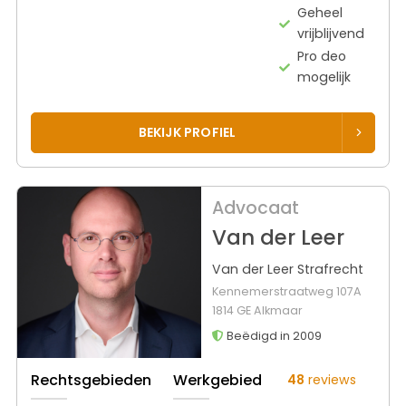
Geheel
vrijblijvend
Pro deo
mogelijk
BEKIJK PROFIEL
Advocaat
Van der Leer
Van der Leer Strafrecht
Kennemerstraatweg 107A
1814 GE Alkmaar
Beëdigd in 2009
Rechtsgebieden
Werkgebied
48
reviews