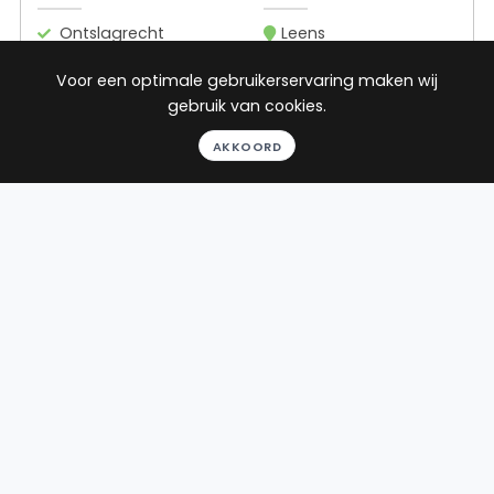
Ontslagrecht
Leens
Arbeidsrecht
Voor een optimale gebruikerservaring maken wij
Huurrecht
gebruik van cookies.
Consumentenrecht
Toon alle
AKKOORD
24
reviews
Gratis gesprek
Binnen 24 uur
Geheel vrijblijvend
Pro deo mogelijk
BEKIJK PROFIEL
Advocaat