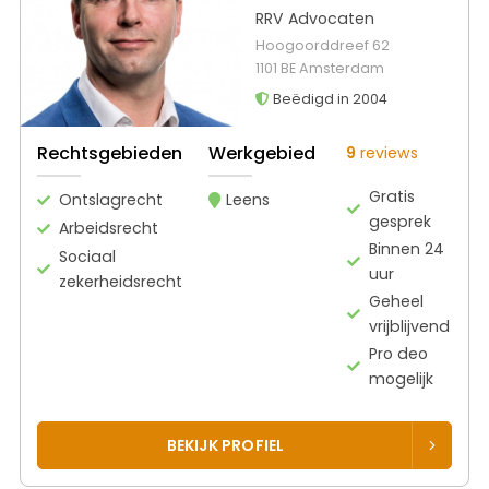
RRV Advocaten
Hoogoorddreef 62
1101 BE Amsterdam
Beëdigd in 2004
Rechtsgebieden
Werkgebied
9
reviews
Gratis
Ontslagrecht
Leens
gesprek
Arbeidsrecht
Binnen 24
Sociaal
uur
zekerheidsrecht
Geheel
vrijblijvend
Pro deo
mogelijk
BEKIJK PROFIEL