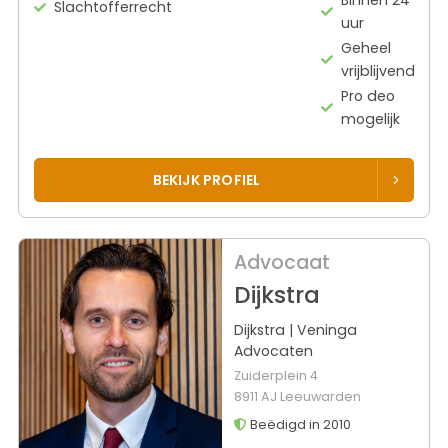
Slachtofferrecht
uur
Geheel
vrijblijvend
Pro deo
mogelijk
BEKIJK PROFIEL
Advocaat
Dijkstra
Dijkstra | Veninga
Advocaten
Zuiderplein 4
8911 AJ Leeuwarden
Beëdigd in 2010