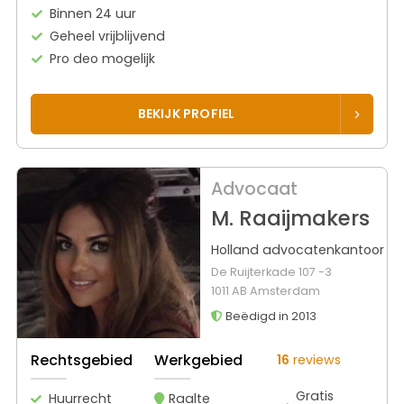
Binnen 24 uur
Geheel vrijblijvend
Pro deo mogelijk
BEKIJK PROFIEL
Advocaat
M. Raaijmakers
Holland advocatenkantoor
De Ruijterkade 107 -3
1011 AB Amsterdam
Beëdigd in 2013
Rechtsgebied
Werkgebied
16
reviews
Gratis
Huurrecht
Raalte