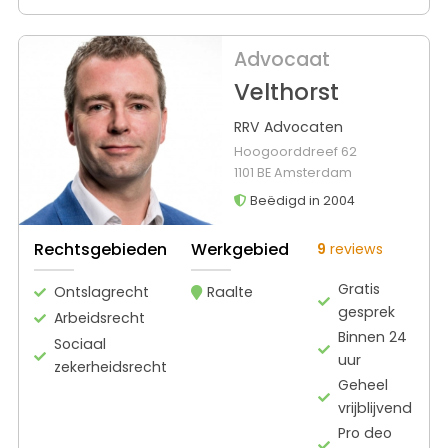
Advocaat
Velthorst
RRV Advocaten
Hoogoorddreef 62
1101 BE Amsterdam
Beëdigd in 2004
Rechtsgebieden
Werkgebied
9
reviews
Gratis
Ontslagrecht
Raalte
gesprek
Arbeidsrecht
Binnen 24
Sociaal
uur
zekerheidsrecht
Geheel
vrijblijvend
Pro deo