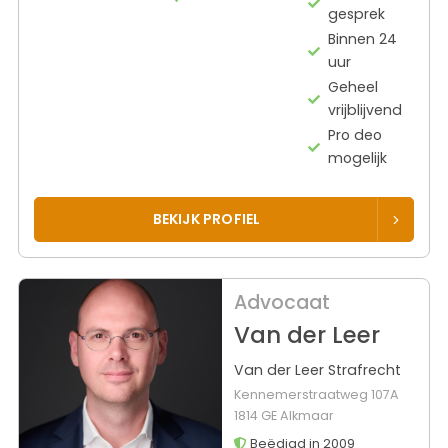
gesprek
Binnen 24
uur
Geheel
vrijblijvend
Pro deo
mogelijk
BEKIJK PROFIEL
Advocaat
Van der Leer
Van der Leer Strafrecht
Kennemerstraatweg 107A
1814 GE Alkmaar
Beëdigd in 2009