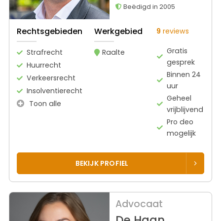
Beëdigd in 2005
Rechtsgebieden
Werkgebied
9
reviews
Gratis
Strafrecht
Raalte
gesprek
Huurrecht
Binnen 24
Verkeersrecht
uur
Insolventierecht
Geheel
Toon alle
vrijblijvend
Pro deo
mogelijk
BEKIJK PROFIEL
Advocaat
De Haan