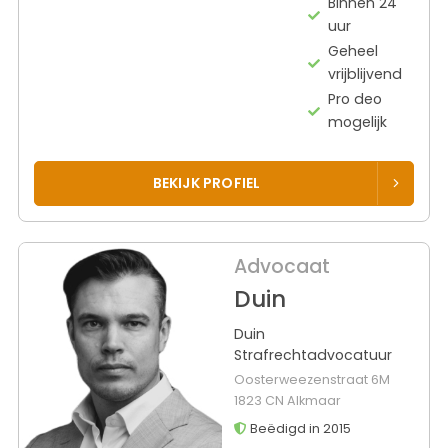
Binnen 24
uur
Geheel
vrijblijvend
Pro deo
mogelijk
BEKIJK PROFIEL
Advocaat
Duin
Duin
Strafrechtadvocatuur
Oosterweezenstraat 6M
1823 CN Alkmaar
Beëdigd in 2015