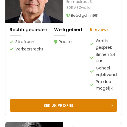
Emmastraat 3
8011 AE Zwolle
Beëdigd in 1991
Rechtsgebieden
Werkgebied
6
reviews
Gratis
Strafrecht
Raalte
gesprek
Verkeersrecht
Binnen 24
uur
Geheel
vrijblijvend
Pro deo
mogelijk
BEKIJK PROFIEL