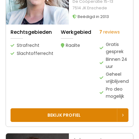
De Coöperatie 15-13
7514 JK Enschede
Beëdigd in 2013
Rechtsgebieden
Werkgebied
7
reviews
Gratis
Strafrecht
Raalte
gesprek
Slachtofferrecht
Binnen 24
uur
Geheel
vrijblijvend
Pro deo
mogelijk
BEKIJK PROFIEL