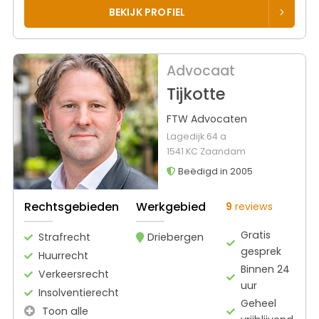
BEKIJK PROFIEL
Advocaat
Tijkotte
FTW Advocaten
Lagedijk 64 a
1541 KC Zaandam
Beëdigd in 2005
Rechtsgebieden
Werkgebied
9
reviews
Gratis
Strafrecht
Driebergen
gesprek
Huurrecht
Binnen 24
Verkeersrecht
uur
Insolventierecht
Geheel
Toon alle