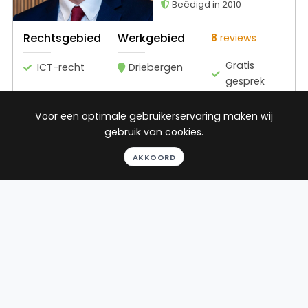
Beëdigd in 2010
Rechtsgebied
Werkgebied
8
reviews
Gratis
ICT-recht
Driebergen
gesprek
Binnen 24
uur
Voor een optimale gebruikerservaring maken wij
Geheel
gebruik van cookies.
vrijblijvend
AKKOORD
Pro deo
mogelijk
BEKIJK PROFIEL
Advocaat
Duin