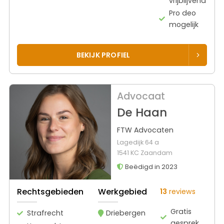
vrijblijvend
Pro deo
mogelijk
BEKIJK PROFIEL
Advocaat
De Haan
FTW Advocaten
Lagedijk 64 a
1541 KC Zaandam
Beëdigd in 2023
Rechtsgebieden
Werkgebied
13
reviews
Gratis
Strafrecht
Driebergen
gesprek