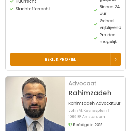
Huurrecht
Binnen 24
Slachtofferrecht
uur
Geheel
vrijblijvend
Pro deo
mogelijk
BEKIJK PROFIEL
Advocaat
Rahimzadeh
Rahimzadeh Advocatuur
John M. Keynesplein 1
1066 EP Amsterdam
Beëdigd in 2018