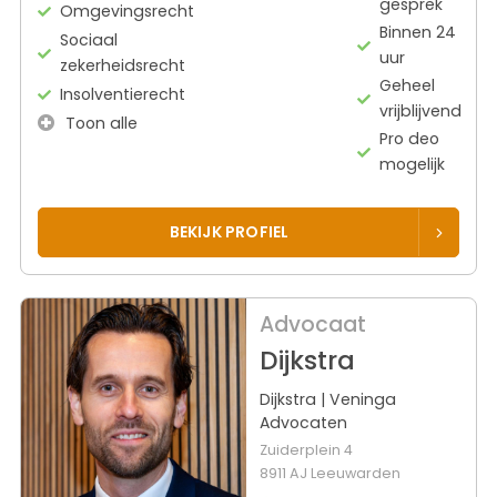
gesprek
Omgevingsrecht
Binnen 24
Sociaal
uur
zekerheidsrecht
Geheel
Insolventierecht
vrijblijvend
Toon alle
Pro deo
mogelijk
BEKIJK PROFIEL
Advocaat
Dijkstra
Dijkstra | Veninga
Advocaten
Zuiderplein 4
8911 AJ Leeuwarden