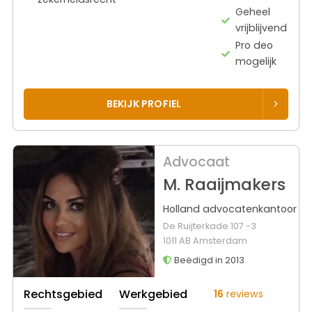
Geheel
vrijblijvend
Pro deo
mogelijk
BEKIJK PROFIEL
Advocaat
M. Raaijmakers
Holland advocatenkantoor
De Ruijterkade 107 -3
1011 AB Amsterdam
Beëdigd in 2013
Rechtsgebied
Werkgebied
16
reviews