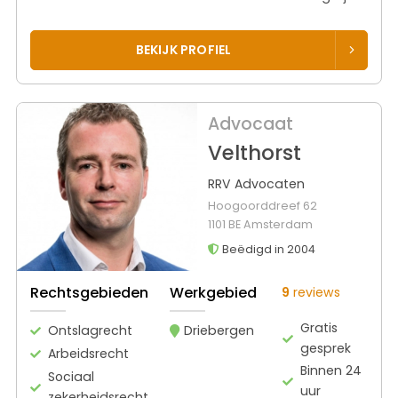
BEKIJK PROFIEL
Advocaat
Velthorst
RRV Advocaten
Hoogoorddreef 62
1101 BE Amsterdam
Beëdigd in 2004
Rechtsgebieden
Werkgebied
9
reviews
Gratis
Ontslagrecht
Driebergen
gesprek
Arbeidsrecht
Binnen 24
Sociaal
uur
zekerheidsrecht