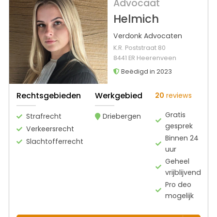
Advocaat
Helmich
Verdonk Advocaten
K.R. Poststraat 80
8441 ER Heerenveen
Beëdigd in 2023
Rechtsgebieden
Werkgebied
20
reviews
Gratis
Strafrecht
Driebergen
gesprek
Verkeersrecht
Binnen 24
Slachtofferrecht
uur
Geheel
vrijblijvend
Pro deo
mogelijk