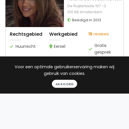
De Ruijterkade 107 -3
1011 AB Amsterdam
Beëdigd in 2013
Rechtsgebied
Werkgebied
16
reviews
Gratis
Huurrecht
Eersel
gesprek
Binnen 24
uur
Voor een optimale gebruikerservaring maken wij
Geheel
gebruik van cookies.
vrijblijvend
AKKOORD
Pro deo
mogelijk
BEKIJK PROFIEL