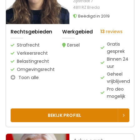
Zijlstraat 7
4811 RZ Breda
Beëdigd in 2019
Rechtsgebieden
Werkgebied
13
reviews
Gratis
Strafrecht
Eersel
gesprek
Verkeersrecht
Binnen 24
Belastingrecht
uur
Omgevingsrecht
Geheel
Toon alle
vrijblijvend
Pro deo
mogelijk
BEKIJK PROFIEL