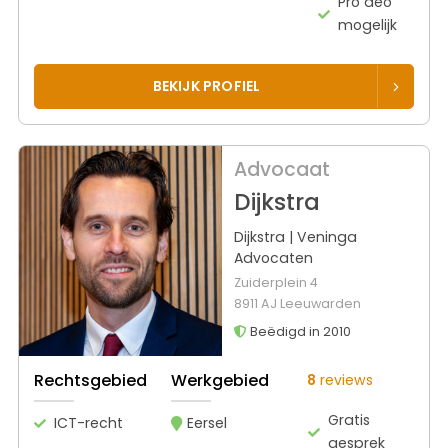
Pro deo
mogelijk
BEKIJK PROFIEL
Advocaat
Dijkstra
Dijkstra | Veninga
Advocaten
Zuiderplein 4
8911 AJ Leeuwarden
Beëdigd in 2010
Rechtsgebied
Werkgebied
8
reviews
Gratis
ICT-recht
Eersel
gesprek