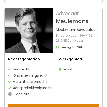
Advocaat
Meulemans
Meulemans Advocatuur
Binckhorstlaan 36-M102
2516 BE Den Haag
Beëdigd in 2017
Rechtsgebieden
Werkgebied
Huurrecht
Eersel
Ondernemingsrecht
Verbintenissenrecht
Aansprakelijkheidsrecht
Toon alle