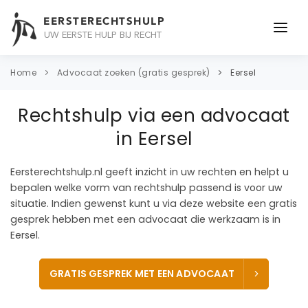
EERSTERECHTSHULP
UW EERSTE HULP BIJ RECHT
ONDERWERPEN
Home
Advocaat zoeken (gratis gesprek)
Eersel
JURIDISCH ADVIES
Rechtshulp via een advocaat
ADVOCAAT
in Eersel
OVER ONS
Eersterechtshulp.nl geeft inzicht in uw rechten en helpt u
bepalen welke vorm van rechtshulp passend is voor uw
CONTACT
situatie. Indien gewenst kunt u via deze website een gratis
gesprek hebben met een advocaat die werkzaam is in
Eersel.
GRATIS GESPREK MET EEN ADVOCAAT