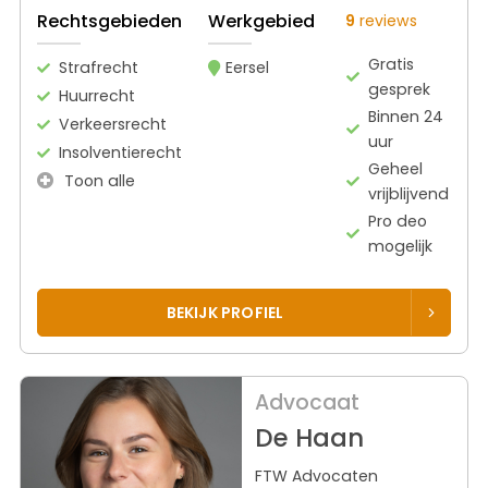
Rechtsgebieden
Werkgebied
9
reviews
Gratis
Strafrecht
Eersel
gesprek
Huurrecht
Binnen 24
Verkeersrecht
uur
Insolventierecht
Geheel
Toon alle
vrijblijvend
Pro deo
mogelijk
BEKIJK PROFIEL
Advocaat
De Haan
FTW Advocaten