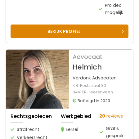
Pro deo
mogelijk
BEKIJK PROFIEL
Advocaat
Helmich
Verdonk Advocaten
K.R. Poststraat 80
8441 ER Heerenveen
Beëdigd in 2023
Rechtsgebieden
Werkgebied
20
reviews
Gratis
Strafrecht
Eersel
gesprek
Verkeersrecht