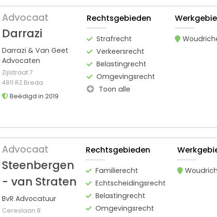
Advocaat
Rechtsgebieden
Werkgebi
Darrazi
Strafrecht
Woudric
Darrazi & Van Geet
Verkeersrecht
Advocaten
Belastingrecht
Zijlstraat 7
Omgevingsrecht
4811 RZ Breda
Toon alle
Beëdigd in 2019
Advocaat
Rechtsgebieden
Werkgebi
Steenbergen
Familierecht
Woudric
- van Straten
Echtscheidingsrecht
Belastingrecht
BvR Advocatuur
Omgevingsrecht
Cereslaan 8