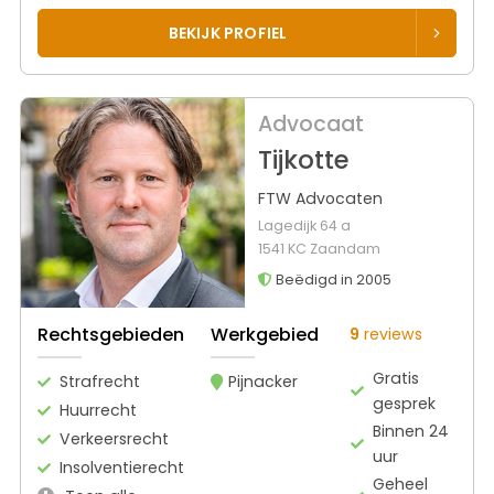
BEKIJK PROFIEL
Advocaat
Tijkotte
FTW Advocaten
Lagedijk 64 a
1541 KC Zaandam
Beëdigd in 2005
Rechtsgebieden
Werkgebied
9
reviews
Gratis
Strafrecht
Pijnacker
gesprek
Huurrecht
Binnen 24
Verkeersrecht
uur
Insolventierecht
Geheel