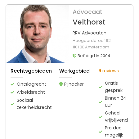
Advocaat
Velthorst
RRV Advocaten
Hoogoorddreef 62
1101 BE Amsterdam
Beëdigd in 2004
Rechtsgebieden
Werkgebied
9
reviews
Gratis
Ontslagrecht
Pijnacker
gesprek
Arbeidsrecht
Binnen 24
Sociaal
uur
zekerheidsrecht
Geheel
vrijblijvend
Pro deo
mogelijk