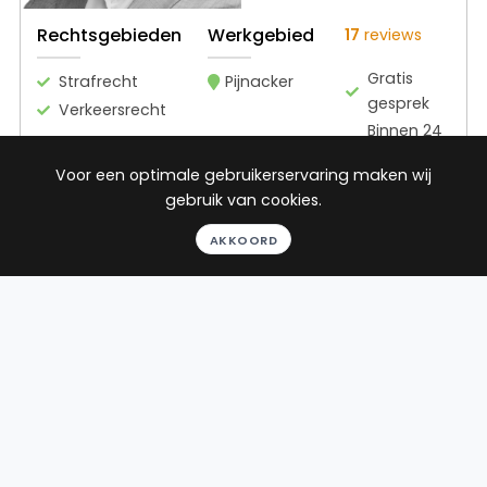
Rechtsgebieden
Werkgebied
17
reviews
Gratis
Strafrecht
Pijnacker
gesprek
Verkeersrecht
Binnen 24
uur
Voor een optimale gebruikerservaring maken wij
Geheel
gebruik van cookies.
vrijblijvend
Pro deo
AKKOORD
mogelijk
BEKIJK PROFIEL
Advocaat
Van den Berg