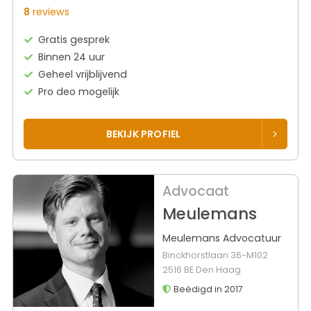
8
reviews
Gratis gesprek
Binnen 24 uur
Geheel vrijblijvend
Pro deo mogelijk
BEKIJK PROFIEL
Advocaat
Meulemans
Meulemans Advocatuur
Binckhorstlaan 36-M102
2516 BE Den Haag
Beëdigd in 2017