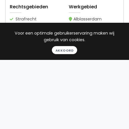
Rechtsgebieden
Werkgebied
Strafrecht
Alblasserdam
Ontslagrecht
Voor een optimale gebruikerservaring maken wij
Arbeidsrecht
gebruik van cookies.
5
reviews
AKKOORD
Gratis gesprek
Binnen 24 uur
Geheel vrijblijvend
Pro deo mogelijk
BEKIJK PROFIEL
Advocaat