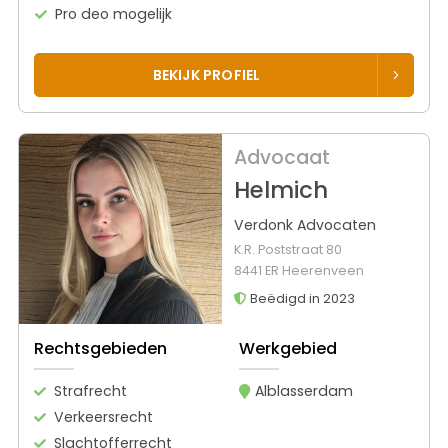
Pro deo mogelijk
BEKIJK PROFIEL
Advocaat
Helmich
Verdonk Advocaten
K.R. Poststraat 80
8441 ER Heerenveen
Beëdigd in 2023
Rechtsgebieden
Werkgebied
Strafrecht
Alblasserdam
Verkeersrecht
Slachtofferrecht