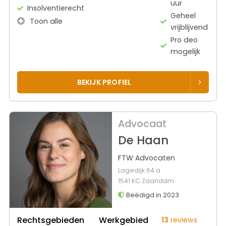
uur
Insolventierecht
Geheel
Toon alle
vrijblijvend
Pro deo
mogelijk
BEKIJK PROFIEL
Advocaat
De Haan
FTW Advocaten
Lagedijk 64 a
1541 KC Zaandam
Beëdigd in 2023
Rechtsgebieden
Werkgebied
13
reviews