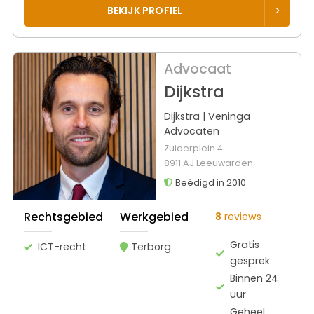
BEKIJK PROFIEL
Advocaat
Dijkstra
Dijkstra | Veninga
Advocaten
Zuiderplein 4
8911 AJ Leeuwarden
Beëdigd in 2010
Rechtsgebied
Werkgebied
8
reviews
Gratis
ICT-recht
Terborg
gesprek
Binnen 24
uur
Geheel