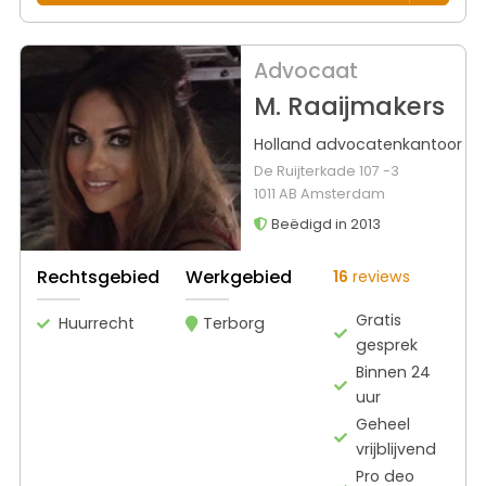
Advocaat
M. Raaijmakers
Holland advocatenkantoor
De Ruijterkade 107 -3
1011 AB Amsterdam
Beëdigd in 2013
Rechtsgebied
Werkgebied
16
reviews
Gratis
Huurrecht
Terborg
gesprek
Binnen 24
uur
Geheel
vrijblijvend
Pro deo