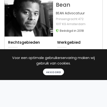
Bean
BEAN Advocatuur
Prinsengracht 472
1017 KG Amsterdam
Beëdigd in 2018
Rechtsgebieden
Werkgebied
Ontslagrecht
Terborg
Voor een optimale gebruikerservaring maken wij
Arbeidsrecht
gebruik van cookies.
Huurrecht
Consumentenrecht
AKKOORD
Toon alle
22
reviews
Gratis gesprek
Binnen 24 uur