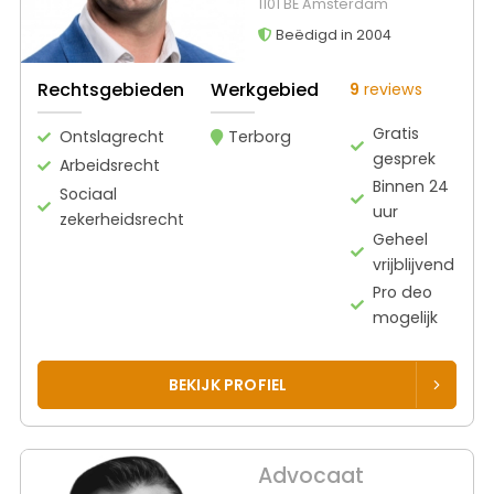
1101 BE Amsterdam
Beëdigd in 2004
Rechtsgebieden
Werkgebied
9
reviews
Gratis
Ontslagrecht
Terborg
gesprek
Arbeidsrecht
Binnen 24
Sociaal
uur
zekerheidsrecht
Geheel
vrijblijvend
Pro deo
mogelijk
BEKIJK PROFIEL
Advocaat