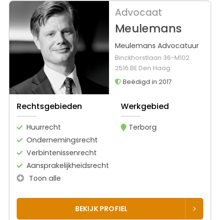
Advocaat
Meulemans
Meulemans Advocatuur
Binckhorstlaan 36-M102
2516 BE Den Haag
Beëdigd in 2017
Rechtsgebieden
Werkgebied
Huurrecht
Terborg
Ondernemingsrecht
Verbintenissenrecht
Aansprakelijkheidsrecht
Toon alle
BEKIJK PROFIEL