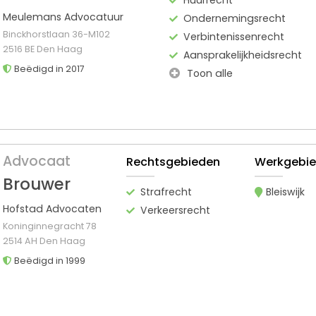
Meulemans Advocatuur
Ondernemingsrecht
Binckhorstlaan 36-M102
Verbintenissenrecht
2516 BE Den Haag
Aansprakelijkheidsrecht
Beëdigd in 2017
Toon alle
Advocaat
Rechtsgebieden
Werkgebi
Brouwer
Strafrecht
Bleiswijk
Hofstad Advocaten
Verkeersrecht
Koninginnegracht 78
2514 AH Den Haag
Beëdigd in 1999