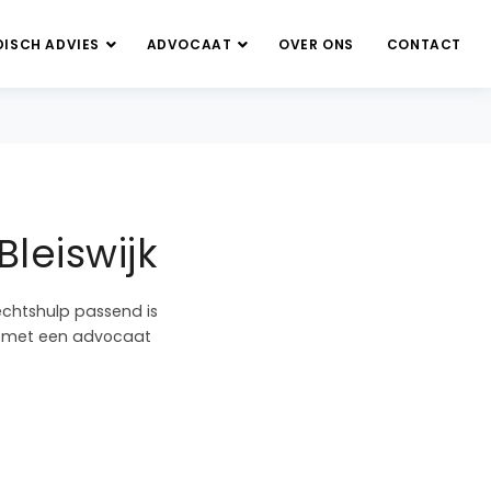
DISCH ADVIES
ADVOCAAT
OVER ONS
CONTACT
leiswijk
echtshulp passend is
en met een advocaat