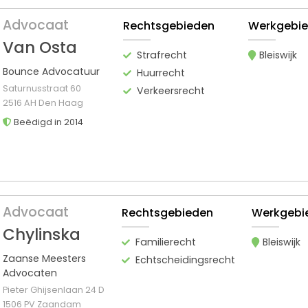
Advocaat
Rechtsgebieden
Werkgebi
Van Osta
Strafrecht
Bleiswijk
Bounce Advocatuur
Huurrecht
Saturnusstraat 60
Verkeersrecht
2516 AH Den Haag
Beëdigd in 2014
Advocaat
Rechtsgebieden
Werkgebi
Chylinska
Familierecht
Bleiswijk
Zaanse Meesters
Echtscheidingsrecht
Advocaten
Pieter Ghijsenlaan 24 D
1506 PV Zaandam