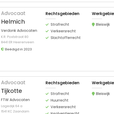
Advocaat
Rechtsgebieden
Werkgebi
Helmich
Strafrecht
Bleiswijk
Verdonk Advocaten
Verkeersrecht
K.R. Poststraat 80
Slachtofferrecht
8441 ER Heerenveen
Beëdigd in 2023
Advocaat
Rechtsgebieden
Werkgebi
Tijkotte
Strafrecht
Bleiswijk
FTW Advocaten
Huurrecht
Lagedijk 64 a
Verkeersrecht
1541 KC Zaandam
Insolventierecht