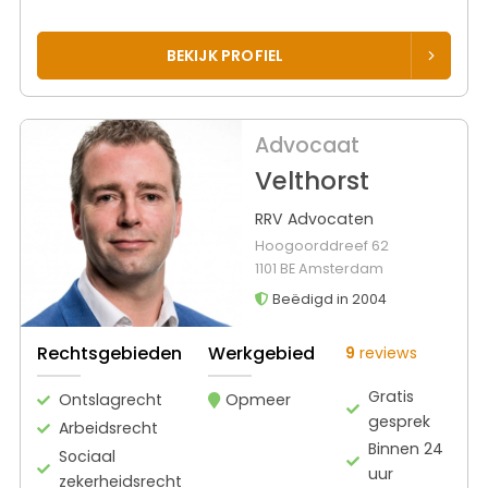
BEKIJK PROFIEL
Advocaat
Velthorst
RRV Advocaten
Hoogoorddreef 62
1101 BE Amsterdam
Beëdigd in 2004
Rechtsgebieden
Werkgebied
9
reviews
Gratis
Ontslagrecht
Opmeer
gesprek
Arbeidsrecht
Binnen 24
Sociaal
uur
zekerheidsrecht