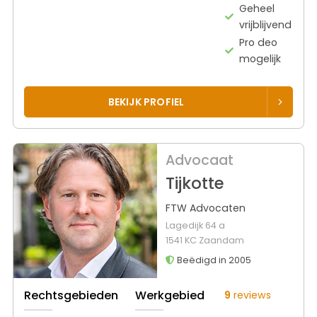
Geheel
vrijblijvend
Pro deo
mogelijk
BEKIJK PROFIEL
Advocaat
Tijkotte
FTW Advocaten
Lagedijk 64 a
1541 KC Zaandam
Beëdigd in 2005
Rechtsgebieden
Werkgebied
9
reviews