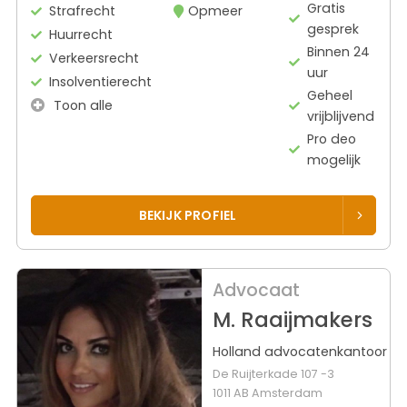
Gratis
Strafrecht
Opmeer
gesprek
Huurrecht
Binnen 24
Verkeersrecht
uur
Insolventierecht
Geheel
Toon alle
vrijblijvend
Pro deo
mogelijk
BEKIJK PROFIEL
Advocaat
M. Raaijmakers
Holland advocatenkantoor
De Ruijterkade 107 -3
1011 AB Amsterdam