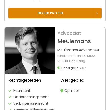
BEKIJK PROFIEL
Advocaat
Meulemans
Meulemans Advocatuur
Binckhorstlaan 36-M102
2516 BE Den Haag
Beëdigd in 2017
Rechtsgebieden
Werkgebied
Huurrecht
Opmeer
Ondernemingsrecht
Verbintenissenrecht
Aansprakelijkheidsrecht