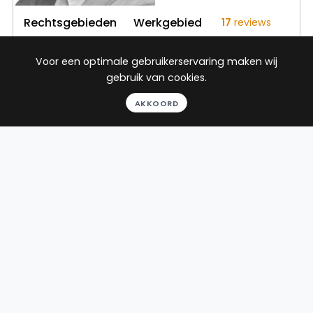
Rechtsgebieden
Werkgebied
17
reviews
Gratis
Strafrecht
Opmeer
Voor een optimale gebruikerservaring maken wij
gesprek
Verkeersrecht
gebruik van cookies.
Binnen 24
uur
AKKOORD
Geheel
vrijblijvend
Pro deo
mogelijk
BEKIJK PROFIEL
Advocaat
Warmerdam