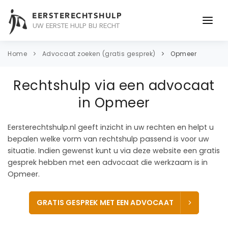
EERSTERECHTSHULP
UW EERSTE HULP BIJ RECHT
ONDERWERPEN
Home
Advocaat zoeken (gratis gesprek)
Opmeer
JURIDISCH ADVIES
Rechtshulp via een advocaat
ADVOCAAT
in Opmeer
OVER ONS
Eersterechtshulp.nl geeft inzicht in uw rechten en helpt u
bepalen welke vorm van rechtshulp passend is voor uw
CONTACT
situatie. Indien gewenst kunt u via deze website een gratis
gesprek hebben met een advocaat die werkzaam is in
Opmeer.
GRATIS GESPREK MET EEN ADVOCAAT