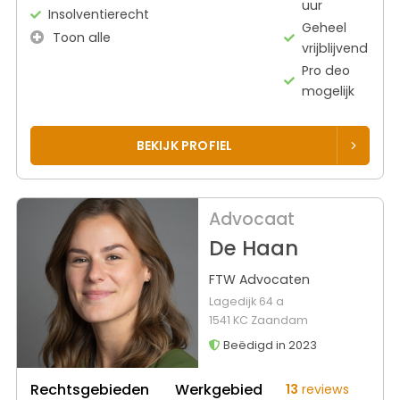
uur
Insolventierecht
Geheel
Toon alle
vrijblijvend
Pro deo
mogelijk
BEKIJK PROFIEL
Advocaat
De Haan
FTW Advocaten
Lagedijk 64 a
1541 KC Zaandam
Beëdigd in 2023
Rechtsgebieden
Werkgebied
13
reviews