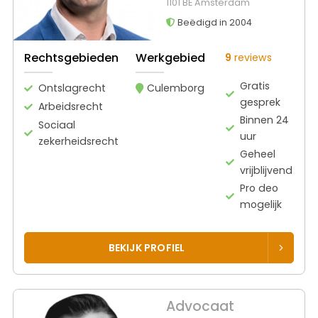
1101 BE Amsterdam
Beëdigd in 2004
Rechtsgebieden
Werkgebied
9
reviews
Gratis
Ontslagrecht
Culemborg
gesprek
Arbeidsrecht
Binnen 24
Sociaal
uur
zekerheidsrecht
Geheel
vrijblijvend
Pro deo
mogelijk
BEKIJK PROFIEL
Advocaat