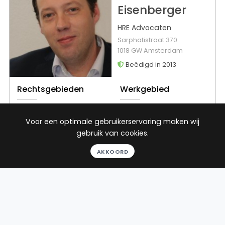
Eisenberger
HRE Advocaten
Sarphatistraat 370
1018 GW Amsterdam
Beëdigd in 2013
Rechtsgebieden
Werkgebied
Ontslagrecht
Culemborg
Voor een optimale gebruikerservaring maken wij
Arbeidsrecht
gebruik van cookies.
Huurrecht
Consumentenrecht
AKKOORD
Toon alle
24
reviews
Gratis gesprek
Binnen 24 uur