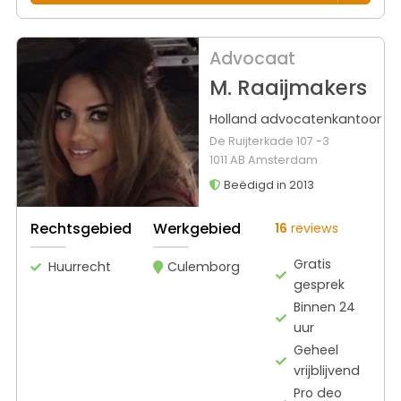
Advocaat
M. Raaijmakers
Holland advocatenkantoor
De Ruijterkade 107 -3
1011 AB Amsterdam
Beëdigd in 2013
Rechtsgebied
Werkgebied
16
reviews
Gratis
Huurrecht
Culemborg
gesprek
Binnen 24
uur
Geheel
vrijblijvend
Pro deo