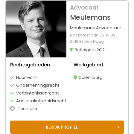
Advocaat
Meulemans
Meulemans Advocatuur
Binckhorstlaan 36-M102
2516 BE Den Haag
Beëdigd in 2017
Rechtsgebieden
Werkgebied
Huurrecht
Culemborg
Ondernemingsrecht
Verbintenissenrecht
Aansprakelijkheidsrecht
Toon alle
BEKIJK PROFIEL