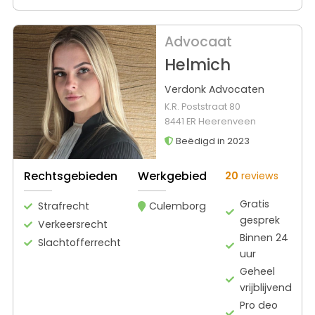
Advocaat
Helmich
Verdonk Advocaten
K.R. Poststraat 80
8441 ER Heerenveen
Beëdigd in 2023
Rechtsgebieden
Werkgebied
20
reviews
Gratis
Strafrecht
Culemborg
gesprek
Verkeersrecht
Binnen 24
Slachtofferrecht
uur
Geheel
vrijblijvend
Pro deo