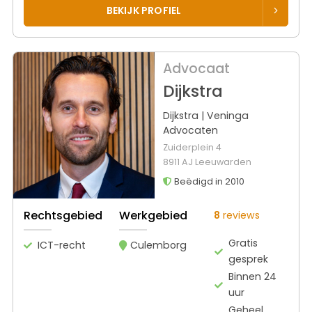
BEKIJK PROFIEL
Advocaat
Dijkstra
Dijkstra | Veninga
Advocaten
Zuiderplein 4
8911 AJ Leeuwarden
Beëdigd in 2010
Rechtsgebied
Werkgebied
8
reviews
Gratis
ICT-recht
Culemborg
gesprek
Binnen 24
uur
Geheel