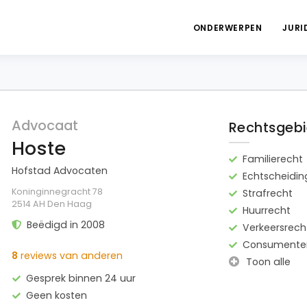
ONDERWERPEN
JURI
Advocaat
Rechtsgeb
Hoste
Familierecht
Hofstad Advocaten
Echtscheidin
Koninginnegracht 78
Strafrecht
2514 AH Den Haag
Huurrecht
Beëdigd in 2008
Verkeersrech
Consumente
8
reviews van anderen
Toon alle
Gesprek binnen 24 uur
Geen kosten