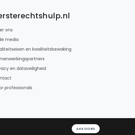
ersterechtshulp.nl
er ons
 de media
liteitseisen en kwaliteitsbewaking
menwerkingspartners
vacy en dataveiligheid
ntact
or professionals
AKKOORD