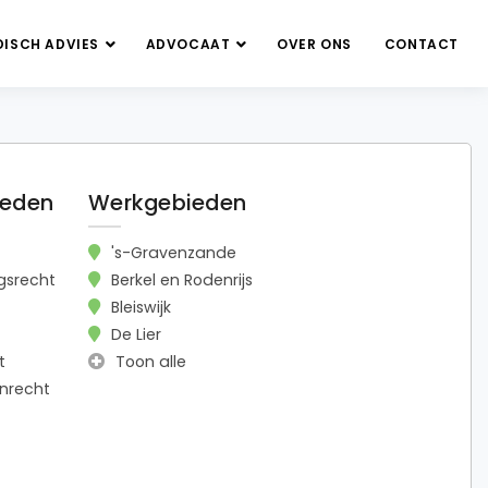
DISCH ADVIES
ADVOCAAT
OVER ONS
CONTACT
ieden
Werkgebieden
's-Gravenzande
gsrecht
Berkel en Rodenrijs
Bleiswijk
De Lier
t
Toon alle
nrecht