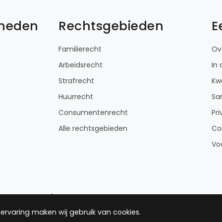
kheden
Rechtsgebieden
E
Familierecht
Ov
Arbeidsrecht
In
Strafrecht
Kwa
Huurrecht
Sa
Consumentenrecht
Pri
Alle rechtsgebieden
Co
Vo
© 2012 - 2026 Eersterechtshulp
ervaring maken wij gebruik van cookies.