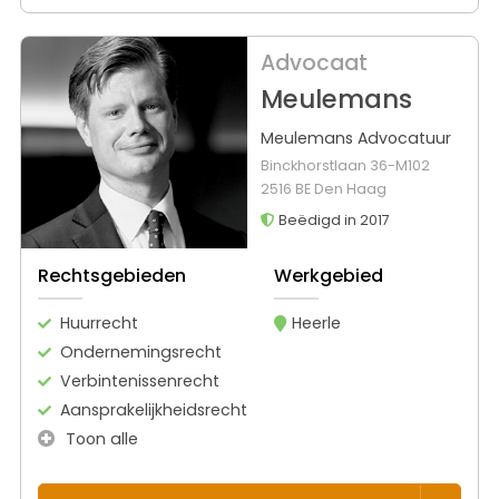
Advocaat
Meulemans
Meulemans Advocatuur
Binckhorstlaan 36-M102
2516 BE Den Haag
Beëdigd in 2017
Rechtsgebieden
Werkgebied
Huurrecht
Heerle
Ondernemingsrecht
Verbintenissenrecht
Aansprakelijkheidsrecht
Toon alle