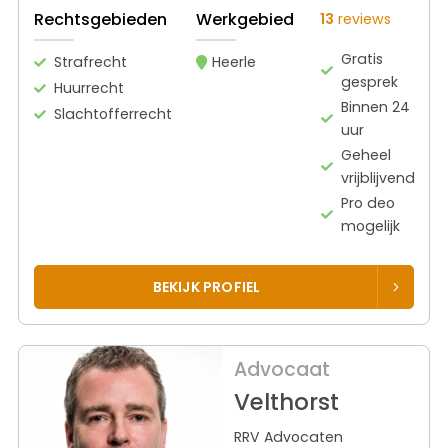
Rechtsgebieden
Werkgebied
13
reviews
Gratis
Strafrecht
Heerle
gesprek
Huurrecht
Binnen 24
Slachtofferrecht
uur
Geheel
vrijblijvend
Pro deo
mogelijk
BEKIJK PROFIEL
Advocaat
Velthorst
RRV Advocaten