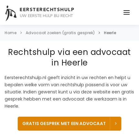
EERSTERECHTSHULP
UW EERSTE HULP BIJ RECHT
ONDERWERPEN
Home
Advocaat zoeken (gratis gesprek)
Heerle
JURIDISCH ADVIES
Rechtshulp via een advocaat
ADVOCAAT
in Heerle
OVER ONS
Eersterechtshulp.nl geeft inzicht in uw rechten en helpt u
bepalen welke vorm van rechtshulp passend is voor uw
CONTACT
situatie. Indien gewenst kunt u via deze website een gratis
gesprek hebben met een advocaat die werkzaam is in
Heerle.
GRATIS GESPREK MET EEN ADVOCAAT