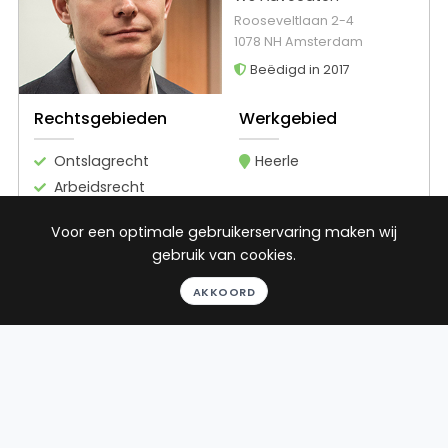
Rooseveltlaan 2-4
1078 NH Amsterdam
Beëdigd in 2017
Rechtsgebieden
Werkgebied
Ontslagrecht
Heerle
Arbeidsrecht
Sociaal
Voor een optimale gebruikerservaring maken wij
zekerheidsrecht
gebruik van cookies.
Gezondheidsrecht
AKKOORD
22
reviews
Gratis gesprek
Binnen 24 uur
Geheel vrijblijvend
Pro deo mogelijk