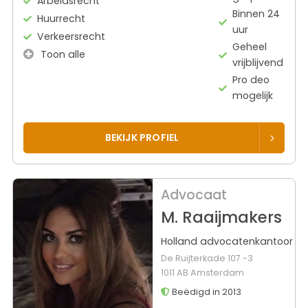
Arbeidsrecht
Binnen 24
Huurrecht
uur
Verkeersrecht
Geheel
Toon alle
vrijblijvend
Pro deo
mogelijk
BEKIJK PROFIEL
Advocaat
M. Raaijmakers
Holland advocatenkantoor
De Ruijterkade 107 -3
1011 AB Amsterdam
Beëdigd in 2013