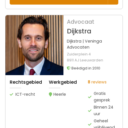
Advocaat
Dijkstra
Dijkstra | Veninga
Advocaten
Zuiderplein 4
8911 AJ Leeuwarden
Beëdigd in 2010
Rechtsgebied
Werkgebied
8
reviews
Gratis
ICT-recht
Heerle
gesprek
Binnen 24
uur
Geheel
vrijblijvend