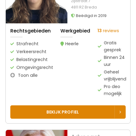
Zijlstraat 7
4811 RZ Breda
Beëdigd in 2019
Rechtsgebieden
Werkgebied
13
reviews
Gratis
Strafrecht
Heerle
gesprek
Verkeersrecht
Binnen 24
Belastingrecht
uur
Omgevingsrecht
Geheel
Toon alle
vrijblijvend
Pro deo
mogelijk
BEKIJK PROFIEL