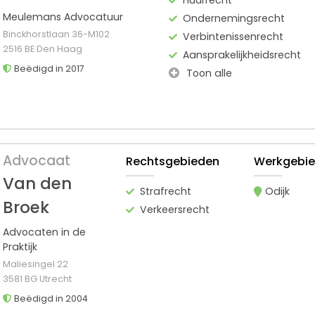
Meulemans Advocatuur
Ondernemingsrecht
Binckhorstlaan 36-M102
Verbintenissenrecht
2516 BE Den Haag
Aansprakelijkheidsrecht
Beëdigd in 2017
Toon alle
Advocaat
Rechtsgebieden
Werkgebi
Van den
Strafrecht
Odijk
Broek
Verkeersrecht
Advocaten in de
Praktijk
Maliesingel 22
3581 BG Utrecht
Beëdigd in 2004