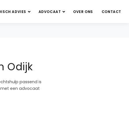
DISCH ADVIES
ADVOCAAT
OVER ONS
CONTACT
n Odijk
echtshulp passend is
en met een advocaat