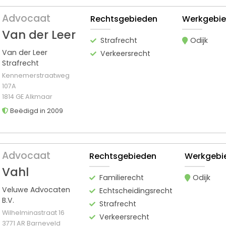
Advocaat
Rechtsgebieden
Werkgebi
Van der Leer
Strafrecht
Odijk
Van der Leer
Verkeersrecht
Strafrecht
Kennemerstraatweg
107A
1814 GE Alkmaar
Beëdigd in 2009
Advocaat
Rechtsgebieden
Werkgebi
Vahl
Familierecht
Odijk
Veluwe Advocaten
Echtscheidingsrecht
B.V.
Strafrecht
Wilhelminastraat 16
Verkeersrecht
3771 AR Barneveld