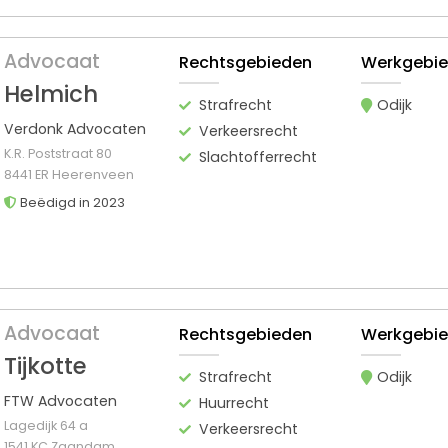
Advocaat
Rechtsgebieden
Werkgebi
Helmich
Strafrecht
Odijk
Verdonk Advocaten
Verkeersrecht
K.R. Poststraat 80
Slachtofferrecht
8441 ER Heerenveen
Beëdigd in 2023
Advocaat
Rechtsgebieden
Werkgebi
Tijkotte
Strafrecht
Odijk
FTW Advocaten
Huurrecht
Lagedijk 64 a
Verkeersrecht
1541 KC Zaandam