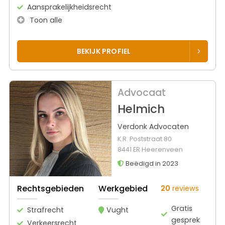
Aansprakelijkheidsrecht
Toon alle
BEKIJK PROFIEL
Advocaat
Helmich
Verdonk Advocaten
K.R. Poststraat 80
8441 ER Heerenveen
Beëdigd in 2023
Rechtsgebieden
Werkgebied
20
reviews
Gratis
Strafrecht
Vught
gesprek
Verkeersrecht