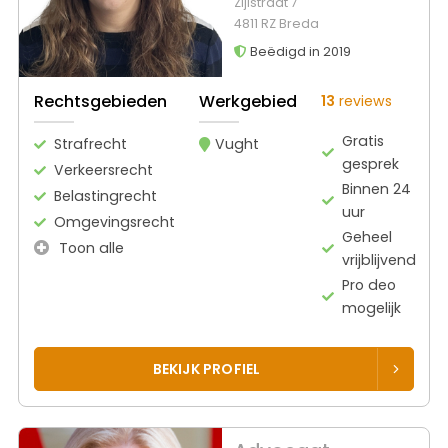
Zijlstraat 7
4811 RZ Breda
Beëdigd in 2019
Rechtsgebieden
Werkgebied
13
reviews
Gratis
Strafrecht
Vught
gesprek
Verkeersrecht
Binnen 24
Belastingrecht
uur
Omgevingsrecht
Geheel
Toon alle
vrijblijvend
Pro deo
mogelijk
BEKIJK PROFIEL