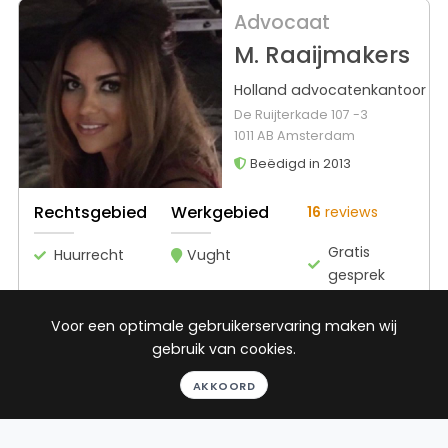
Advocaat
M. Raaijmakers
Holland advocatenkantoor
De Ruijterkade 107 -3
1011 AB Amsterdam
Beëdigd in 2013
Rechtsgebied
Werkgebied
16
reviews
Gratis
Huurrecht
Vught
gesprek
Binnen 24
uur
Voor een optimale gebruikerservaring maken wij
Geheel
gebruik van cookies.
vrijblijvend
AKKOORD
Pro deo
mogelijk