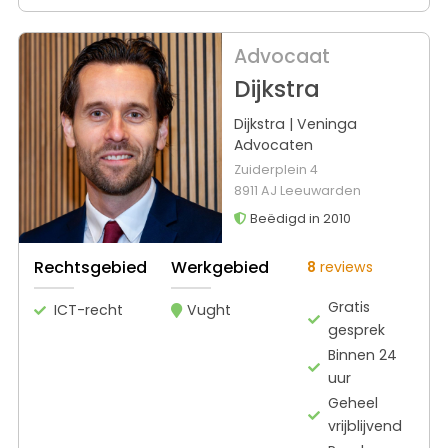
Advocaat
Dijkstra
Dijkstra | Veninga
Advocaten
Zuiderplein 4
8911 AJ Leeuwarden
Beëdigd in 2010
Rechtsgebied
Werkgebied
8
reviews
Gratis
ICT-recht
Vught
gesprek
Binnen 24
uur
Geheel
vrijblijvend