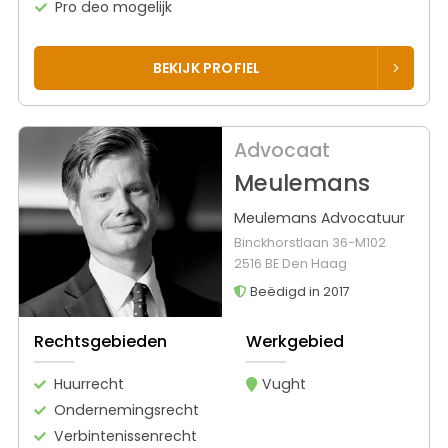
Pro deo mogelijk
BEKIJK PROFIEL
Advocaat
Meulemans
Meulemans Advocatuur
Binckhorstlaan 36-M102
2516 BE Den Haag
Beëdigd in 2017
Rechtsgebieden
Werkgebied
Huurrecht
Vught
Ondernemingsrecht
Verbintenissenrecht