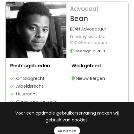
Advocaat
Bean
BEAN Advocatuur
Prinsengracht 472
1017 KG Amsterdam
Beëdigd in 2018
Rechtsgebieden
Werkgebied
Ontslagrecht
Nieuw Bergen
Arbeidsrecht
Huurrecht
Consumentenrecht
Toon alle
Voor een optimale gebruikerservaring maken wij
gebruik van cookies.
22
reviews
AKKOORD
Gratis gesprek