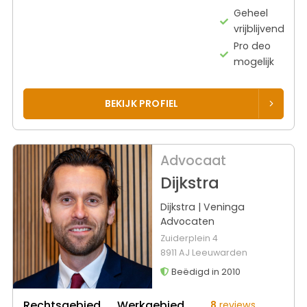
Geheel
vrijblijvend
Pro deo
mogelijk
BEKIJK PROFIEL
Advocaat
Dijkstra
Dijkstra | Veninga
Advocaten
Zuiderplein 4
8911 AJ Leeuwarden
Beëdigd in 2010
Rechtsgebied
Werkgebied
8
reviews