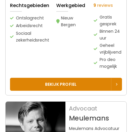
Rechtsgebieden
Werkgebied
9
reviews
Gratis
Ontslagrecht
Nieuw
gesprek
Bergen
Arbeidsrecht
Binnen 24
Sociaal
uur
zekerheidsrecht
Geheel
vrijblijvend
Pro deo
mogelijk
BEKIJK PROFIEL
Advocaat
Meulemans
Meulemans Advocatuur