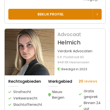
BEKIJK PROFIEL
Advocaat
Helmich
Verdonk Advocaten
K.R. Poststraat 80
8441 ER Heerenveen
Beëdigd in 2023
Rechtsgebieden
Werkgebied
20
reviews
Gratis
Strafrecht
Nieuw
gesprek
Bergen
Verkeersrecht
Binnen 24
Slachtofferrecht
uur