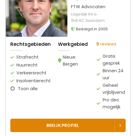
FTW Advocaten
Lagedijk 64 a
1541 KC Zaandam
Beëdigd in 2005
Rechtsgebieden
Werkgebied
9
reviews
Gratis
Strafrecht
Nieuw
gesprek
Bergen
Huurrecht
Binnen 24
Verkeersrecht
uur
Insolventierecht
Geheel
Toon alle
vrijblijvend
Pro deo
mogelijk
BEKIJK PROFIEL