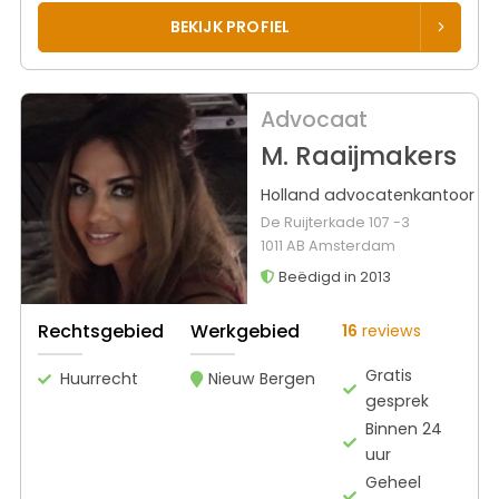
BEKIJK PROFIEL
Advocaat
M. Raaijmakers
Holland advocatenkantoor
De Ruijterkade 107 -3
1011 AB Amsterdam
Beëdigd in 2013
Rechtsgebied
Werkgebied
16
reviews
Gratis
Huurrecht
Nieuw Bergen
gesprek
Binnen 24
uur
Geheel