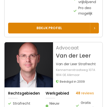
vrijblijvend
Pro deo
mogelijk
BEKIJK PROFIEL
Advocaat
Van der Leer
Van der Leer Strafrecht
Kennemerstraatweg 107A
1814 GE Alkmaar
Beëdigd in 2009
Rechtsgebieden
Werkgebied
48
reviews
Gratis
Strafrecht
Nieuw