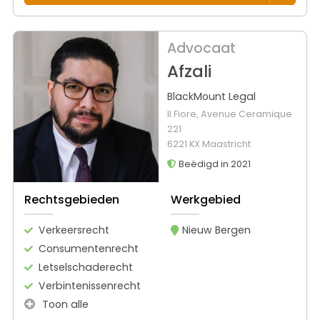
Advocaat
Afzali
BlackMount Legal
Il Fiore, Avenue Ceramique
221
6221 KX Maastricht
Beëdigd in 2021
Rechtsgebieden
Werkgebied
Verkeersrecht
Nieuw Bergen
Consumentenrecht
Letselschaderecht
Verbintenissenrecht
Toon alle