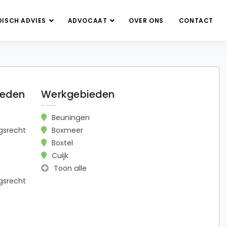
DISCH ADVIES
ADVOCAAT
OVER ONS
CONTACT
ieden
Werkgebieden
Beuningen
gsrecht
Boxmeer
t
Boxtel
Cuijk
Toon alle
srecht