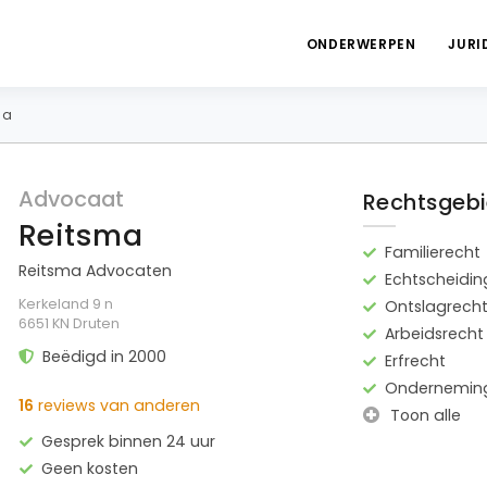
ONDERWERPEN
JURI
ma
Advocaat
Rechtsgeb
Reitsma
Familierecht
Reitsma Advocaten
Echtscheidin
Kerkeland 9 n
Ontslagrech
6651 KN Druten
Arbeidsrecht
Beëdigd in 2000
Erfrecht
Onderneming
16
reviews van anderen
Toon alle
Gesprek binnen 24 uur
Geen kosten