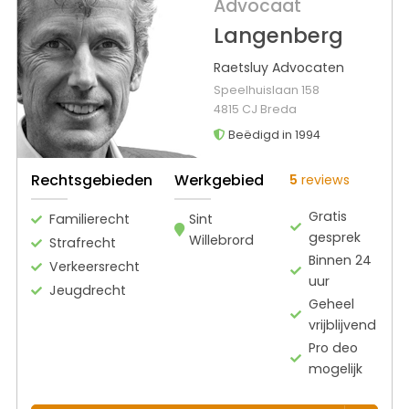
Advocaat
Langenberg
Raetsluy Advocaten
Speelhuislaan 158
4815 CJ Breda
Beëdigd in 1994
Rechtsgebieden
Werkgebied
5
reviews
Gratis
Familierecht
Sint
gesprek
Willebrord
Strafrecht
Binnen 24
Verkeersrecht
uur
Jeugdrecht
Geheel
vrijblijvend
Pro deo
mogelijk