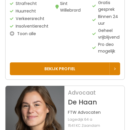
Gratis
Strafrecht
Sint
gesprek
Willebrord
Huurrecht
Binnen 24
Verkeersrecht
uur
Insolventierecht
Geheel
Toon alle
vrijblijvend
Pro deo
mogelijk
BEKIJK PROFIEL
Advocaat
De Haan
FTW Advocaten
Lagedijk 64 a
1541 KC Zaandam