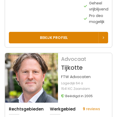
Geheel
vrijblijvend
Pro deo
mogelijk
BEKIJK PROFIEL
Advocaat
Tijkotte
FTW Advocaten
Lagedijk 64 a
1541 KC Zaandam
Beëdigd in 2005
Rechtsgebieden
Werkgebied
9
reviews