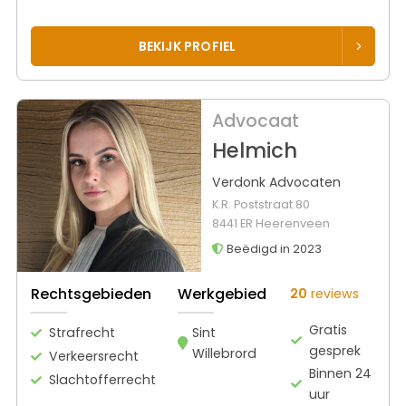
BEKIJK PROFIEL
Advocaat
Helmich
Verdonk Advocaten
K.R. Poststraat 80
8441 ER Heerenveen
Beëdigd in 2023
Rechtsgebieden
Werkgebied
20
reviews
Gratis
Strafrecht
Sint
gesprek
Willebrord
Verkeersrecht
Binnen 24
Slachtofferrecht
uur