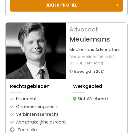
BEKIJK PROFIEL
Advocaat
Meulemans
Meulemans Advocatuur
Binckhorstlaan 36-M102
2516 BE Den Haag
Beëdigd in 2017
Rechtsgebieden
Werkgebied
Huurrecht
Sint Willebrord
Ondernemingsrecht
Verbintenissenrecht
Aansprakelijkheidsrecht
Toon alle