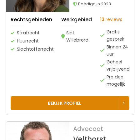
Beëdigd in 2023
Rechtsgebieden
Werkgebied
13
reviews
Gratis
Strafrecht
Sint
gesprek
Willebrord
Huurrecht
Binnen 24
Slachtofferrecht
uur
Geheel
vrijblijvend
Pro deo
mogelijk
BEKIJK PROFIEL
Advocaat
Velthorst