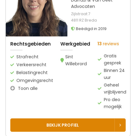
Advocaten
Zijlstraat 7
4811 RZ Breda
Beëdigd in 2019
Rechtsgebieden
Werkgebied
13
reviews
Gratis
Strafrecht
Sint
gesprek
Willebrord
Verkeersrecht
Binnen 24
Belastingrecht
uur
Omgevingsrecht
Geheel
Toon alle
vrijblijvend
Pro deo
mogelijk
BEKIJK PROFIEL