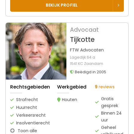
BEKIJK PROFIEL
Advocaat
Tijkotte
FTW Advocaten
Lagedijk 64 a
1541 KC Zaandam
Beëdigd in 2005
Rechtsgebieden
Werkgebied
9
reviews
Gratis
Strafrecht
Houten
gesprek
Huurrecht
Binnen 24
Verkeersrecht
uur
Insolventierecht
Geheel
Toon alle