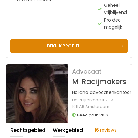
Geheel
vrijblijvend
Pro deo
mogelijk
BEKIJK PROFIEL
Advocaat
M. Raaijmakers
Holland advocatenkantoor
De Ruijterkade 107 -3
1011 AB Amsterdam
Beëdigd in 2013
Rechtsgebied
Werkgebied
16
reviews