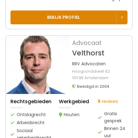
BEKIJK PROFIEL
Advocaat
Velthorst
RRV Advocaten
Hoogoorddreef 62
1101 BE Amsterdam
Beëdigd in 2004
Rechtsgebieden
Werkgebied
9
reviews
Gratis
Ontslagrecht
Houten
gesprek
Arbeidsrecht
Binnen 24
Sociaal
uur
zekerheidsrecht