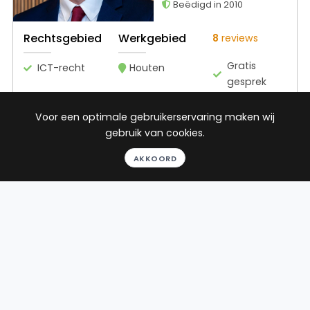
Beëdigd in 2010
Rechtsgebied
Werkgebied
8
reviews
Gratis
ICT-recht
Houten
gesprek
Binnen 24
uur
Voor een optimale gebruikerservaring maken wij
Geheel
gebruik van cookies.
vrijblijvend
AKKOORD
Pro deo
mogelijk
BEKIJK PROFIEL
Advocaat
Duin