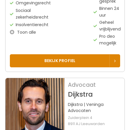
gesprek
Omgevingsrecht
Binnen 24
Sociaal
uur
zekerheidsrecht
Geheel
Insolventierecht
vrijblijvend
Toon alle
Pro deo
mogelijk
BEKIJK PROFIEL
Advocaat
Dijkstra
Dijkstra | Veninga
Advocaten
Zuiderplein 4
8911 AJ Leeuwarden