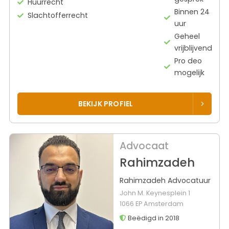
Huurrecht
Binnen 24
Slachtofferrecht
uur
Geheel
vrijblijvend
Pro deo
mogelijk
BEKIJK PROFIEL
Advocaat
Rahimzadeh
Rahimzadeh Advocatuur
John M. Keynesplein 1
1066 EP Amsterdam
Beëdigd in 2018