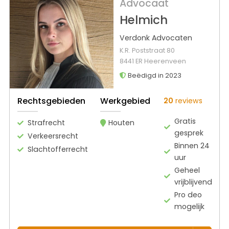
Advocaat
Helmich
Verdonk Advocaten
K.R. Poststraat 80
8441 ER Heerenveen
Beëdigd in 2023
Rechtsgebieden
Werkgebied
20
reviews
Gratis
Strafrecht
Houten
gesprek
Verkeersrecht
Binnen 24
Slachtofferrecht
uur
Geheel
vrijblijvend
Pro deo
mogelijk