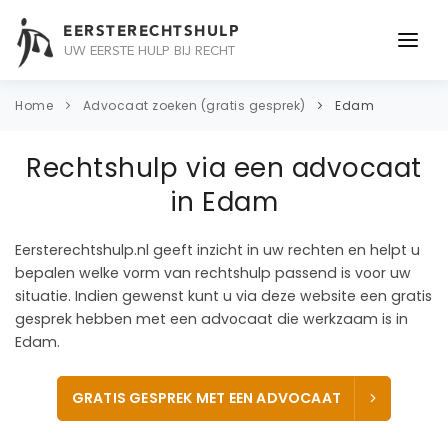
EERSTERECHTSHULP
UW EERSTE HULP BIJ RECHT
ONDERWERPEN
Home
Advocaat zoeken (gratis gesprek)
Edam
JURIDISCH ADVIES
Rechtshulp via een advocaat
ADVOCAAT
in Edam
OVER ONS
Eersterechtshulp.nl geeft inzicht in uw rechten en helpt u
bepalen welke vorm van rechtshulp passend is voor uw
CONTACT
situatie. Indien gewenst kunt u via deze website een gratis
gesprek hebben met een advocaat die werkzaam is in
Edam.
GRATIS GESPREK MET EEN ADVOCAAT