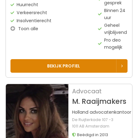
gesprek
Huurrecht
Binnen 24
Verkeersrecht
uur
Insolventierecht
Geheel
Toon alle
vrijblijvend
Pro deo
mogelijk
BEKIJK PROFIEL
Advocaat
M. Raaijmakers
Holland advocatenkantoor
De Ruijterkade 107 -3
1011 AB Amsterdam
Beëdigd in 2013