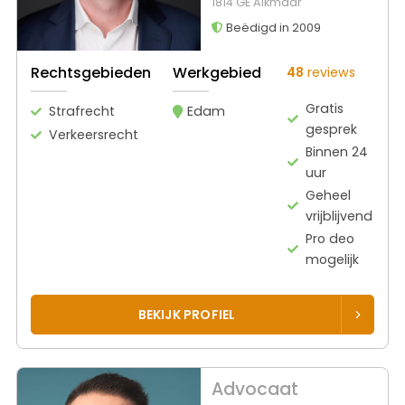
1814 GE Alkmaar
Beëdigd in 2009
Rechtsgebieden
Werkgebied
48
reviews
Gratis
Strafrecht
Edam
gesprek
Verkeersrecht
Binnen 24
uur
Geheel
vrijblijvend
Pro deo
mogelijk
BEKIJK PROFIEL
Advocaat