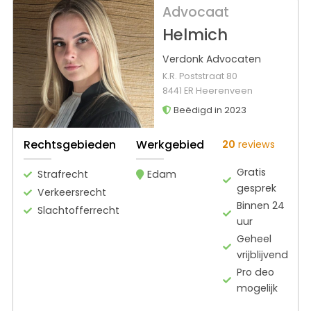
Advocaat
Helmich
Verdonk Advocaten
K.R. Poststraat 80
8441 ER Heerenveen
Beëdigd in 2023
Rechtsgebieden
Werkgebied
20
reviews
Gratis
Strafrecht
Edam
gesprek
Verkeersrecht
Binnen 24
Slachtofferrecht
uur
Geheel
vrijblijvend
Pro deo
mogelijk