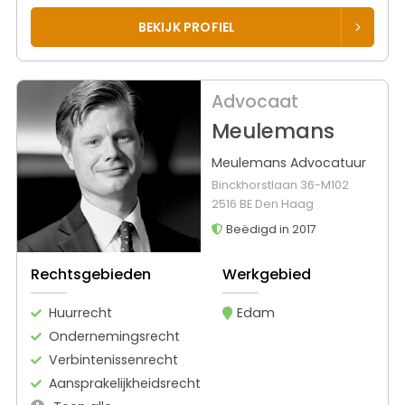
BEKIJK PROFIEL
Advocaat
Meulemans
Meulemans Advocatuur
Binckhorstlaan 36-M102
2516 BE Den Haag
Beëdigd in 2017
Rechtsgebieden
Werkgebied
Huurrecht
Edam
Ondernemingsrecht
Verbintenissenrecht
Aansprakelijkheidsrecht