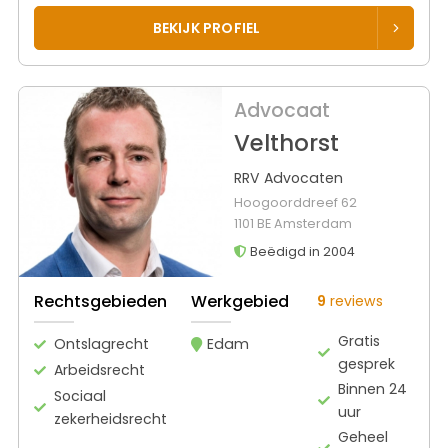
BEKIJK PROFIEL
Advocaat
Velthorst
RRV Advocaten
Hoogoorddreef 62
1101 BE Amsterdam
Beëdigd in 2004
Rechtsgebieden
Werkgebied
9
reviews
Gratis
Ontslagrecht
Edam
gesprek
Arbeidsrecht
Binnen 24
Sociaal
uur
zekerheidsrecht
Geheel