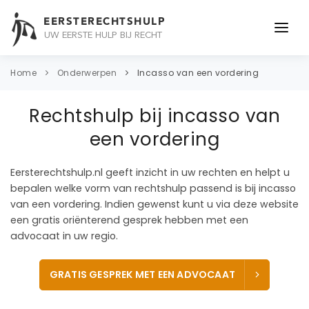
EERSTERECHTSHULP
UW EERSTE HULP BIJ RECHT
ONDERWERPEN
Home
Onderwerpen
Incasso van een vordering
JURIDISCH ADVIES
Rechtshulp bij incasso van
ADVOCAAT
een vordering
OVER ONS
Eersterechtshulp.nl geeft inzicht in uw rechten en helpt u
bepalen welke vorm van rechtshulp passend is bij incasso
CONTACT
van een vordering. Indien gewenst kunt u via deze website
een gratis oriënterend gesprek hebben met een
advocaat in uw regio.
GRATIS GESPREK MET EEN ADVOCAAT