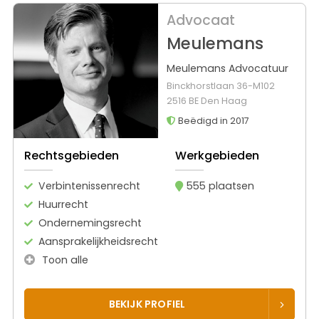
Advocaat
Meulemans
Meulemans Advocatuur
Binckhorstlaan 36-M102
2516 BE Den Haag
Beëdigd in 2017
Rechtsgebieden
Werkgebieden
Verbintenissenrecht
555 plaatsen
Huurrecht
Ondernemingsrecht
Aansprakelijkheidsrecht
Toon alle
BEKIJK PROFIEL