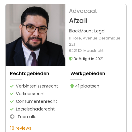
Advocaat
Afzali
BlackMount Legal
Il Fiore, Avenue Ceramique
221
6221 KX Maastricht
Beëdigd in 2021
Rechtsgebieden
Werkgebieden
Verbintenissenrecht
41 plaatsen
Verkeersrecht
Consumentenrecht
Letselschaderecht
Toon alle
10
reviews