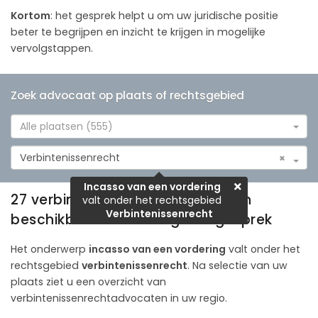
Kortom
: het gesprek helpt u om uw juridische positie
beter te begrijpen en inzicht te krijgen in mogelijke
vervolgstappen.
Zoek advocaat op plaats of rechtsgebied
Alle plaatsen (555)
Verbintenissenrecht
×
Incasso van een vordering
27 verbintenissenrechtadvocaten
valt onder het rechtsgebied
Verbintenissenrecht
beschikbaar voor een gratis gesprek
Het onderwerp
incasso van een vordering
valt onder het
rechtsgebied
verbintenissenrecht
. Na selectie van uw
plaats ziet u een overzicht van
verbintenissenrechtadvocaten in uw regio.