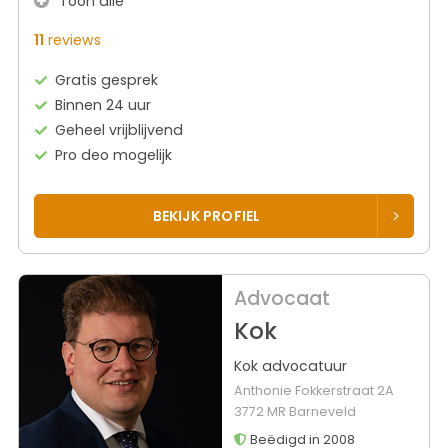
Toon alle
11
reviews
Gratis gesprek
Binnen 24 uur
Geheel vrijblijvend
Pro deo mogelijk
BEKIJK PROFIEL
Advocaat
Kok
Kok advocatuur
Anthonie Fokkerstraat 2A
3772 MR Barneveld
Beëdigd in 2008