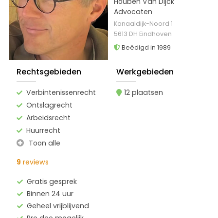
Houben Van Dijck
Advocaten
Kanaaldijk-Noord 1
5613 DH Eindhoven
Beëdigd in 1989
Rechtsgebieden
Werkgebieden
Verbintenissenrecht
12 plaatsen
Ontslagrecht
Arbeidsrecht
Huurrecht
Toon alle
9
reviews
Gratis gesprek
Binnen 24 uur
Geheel vrijblijvend
Pro deo mogelijk