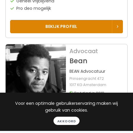
Geheel vrijblijvend
Pro deo mogelijk
BEKIJK PROFIEL
Advocaat
Bean
BEAN Advocatuur
Prinsengracht 472
1017 KG Amsterdam
Beëdigd in 2018
Voor een optimale gebruikerservaring maken wij
Rechtsgebieden
Werkgebieden
gebruik van cookies.
Verbintenissenrecht
555 plaatsen
AKKOORD
Ontslagrecht