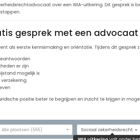
heidsrechtadvocaat over een WIA-uitkering. Dit gesprek is bed
lgstappen.
tis gesprek met een advocaat 
ient als eerste kennismaking en oriëntatie. Tijdens dit gesprek
 beantwoorden
kheden er zijn
jstand mogelijk is
 verzekering
geven
ridische positie beter te begrijpen en inzicht te krijgen in moge
Alle plaatsen (555)
Sociaal zekerheidsrecht
×
WIA uitkering
valt onder he