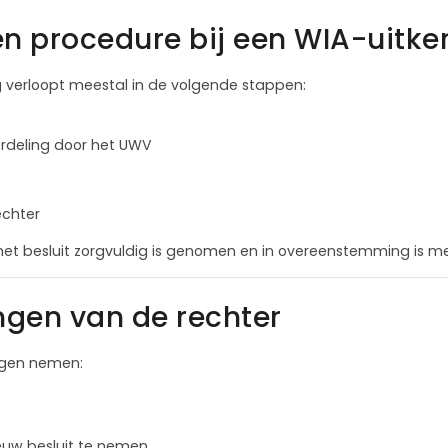
en procedure bij een WIA-uitke
g verloopt meestal in de volgende stappen:
rdeling door het UWV
echter
het besluit zorgvuldig is genomen en in overeenstemming is m
ngen van de rechter
ingen nemen:
uw besluit te nemen