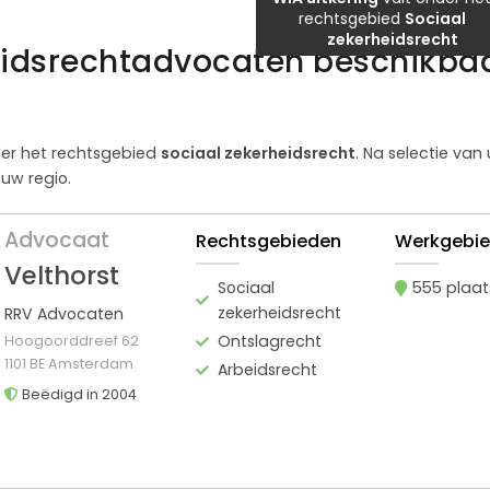
rechtsgebied
Sociaal
zekerheidsrecht
eidsrechtadvocaten beschikbaa
er het rechtsgebied
sociaal zekerheidsrecht
. Na selectie van
uw regio.
Advocaat
Rechtsgebieden
Werkgebi
Velthorst
Sociaal
555 plaa
zekerheidsrecht
RRV Advocaten
Ontslagrecht
Hoogoorddreef 62
1101 BE Amsterdam
Arbeidsrecht
Beëdigd in 2004