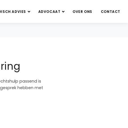
DISCH ADVIES
ADVOCAAT
OVER ONS
CONTACT
ring
echtshulp passend is
nd gesprek hebben met