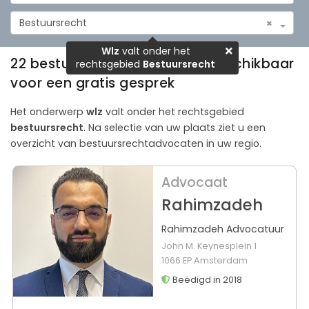
Bestuursrecht
×
Wlz
valt onder het
22 bestuursrechtadvocaten beschikbaar
rechtsgebied
Bestuursrecht
voor een gratis gesprek
Het onderwerp
wlz
valt onder het rechtsgebied
bestuursrecht
. Na selectie van uw plaats ziet u een
overzicht van bestuursrechtadvocaten in uw regio.
Advocaat
Rahimzadeh
Rahimzadeh Advocatuur
John M. Keynesplein 1
1066 EP Amsterdam
Beëdigd in 2018