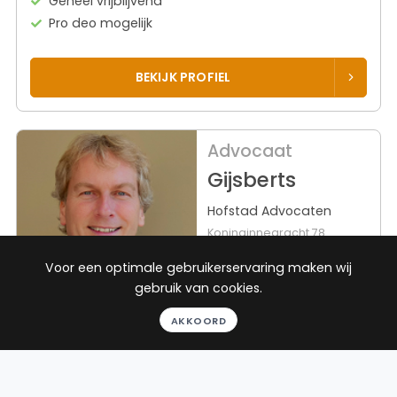
Geheel vrijblijvend
Pro deo mogelijk
BEKIJK PROFIEL
Advocaat
Gijsberts
Hofstad Advocaten
Koninginnegracht 78
2514 AH Den Haag
Voor een optimale gebruikerservaring maken wij
Beëdigd in 1999
gebruik van cookies.
Rechtsgebieden
Werkgebieden
AKKOORD
Bestuursrecht
160 plaatsen
Strafrecht