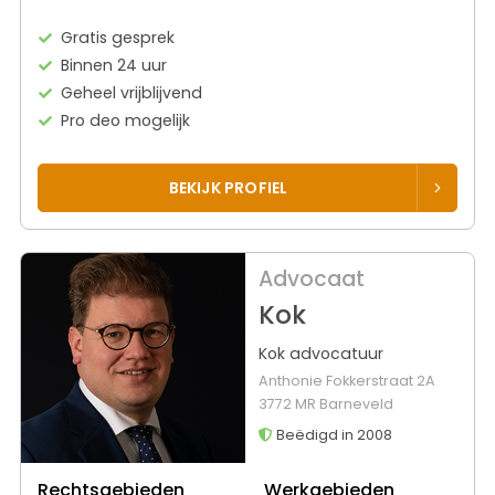
Gratis gesprek
Binnen 24 uur
Geheel vrijblijvend
Pro deo mogelijk
BEKIJK PROFIEL
Advocaat
Kok
Kok advocatuur
Anthonie Fokkerstraat 2A
3772 MR Barneveld
Beëdigd in 2008
Rechtsgebieden
Werkgebieden