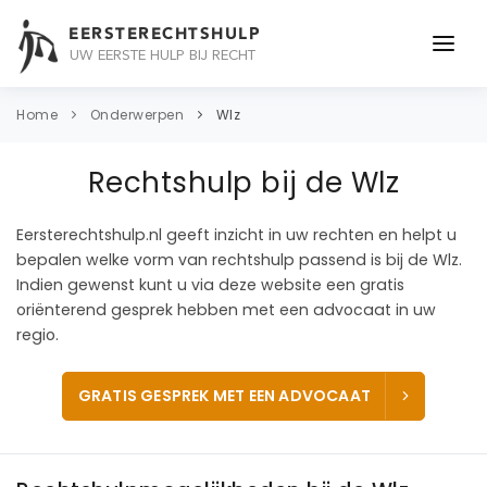
EERSTERECHTSHULP
UW EERSTE HULP BIJ RECHT
ONDERWERPEN
Home
Onderwerpen
Wlz
JURIDISCH ADVIES
Rechtshulp bij de Wlz
ADVOCAAT
Eersterechtshulp.nl geeft inzicht in uw rechten en helpt u
OVER ONS
bepalen welke vorm van rechtshulp passend is bij de Wlz.
Indien gewenst kunt u via deze website een gratis
CONTACT
oriënterend gesprek hebben met een advocaat in uw
regio.
GRATIS GESPREK MET EEN ADVOCAAT