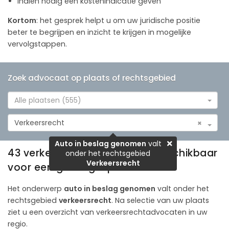
indien nodig een kostenindicatie geven
Kortom
: het gesprek helpt u om uw juridische positie
beter te begrijpen en inzicht te krijgen in mogelijke
vervolgstappen.
Zoek advocaat op plaats of rechtsgebied
Alle plaatsen (555)
Verkeersrecht
×
Auto in beslag genomen
valt
43 verkeersrechtadvocaten beschikbaar
onder het rechtsgebied
Verkeersrecht
voor een gratis gesprek
Het onderwerp
auto in beslag genomen
valt onder het
rechtsgebied
verkeersrecht
. Na selectie van uw plaats
ziet u een overzicht van verkeersrechtadvocaten in uw
regio.