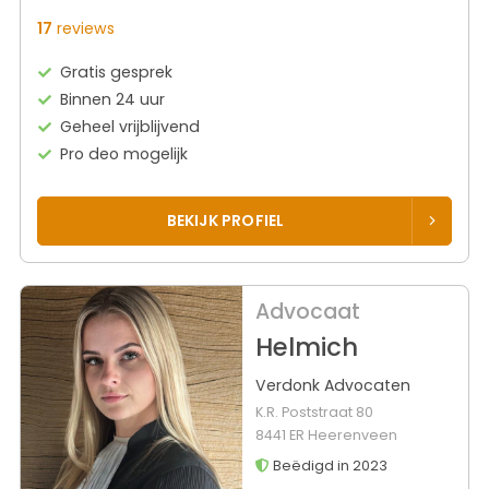
17
reviews
Gratis gesprek
Binnen 24 uur
Geheel vrijblijvend
Pro deo mogelijk
BEKIJK PROFIEL
Advocaat
Helmich
Verdonk Advocaten
K.R. Poststraat 80
8441 ER Heerenveen
Beëdigd in 2023