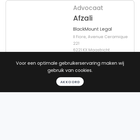
Advocaat
Afzali
BlackMount Legal
Il Fiore, Avenue Ceramique
221
6221 KX Maastricht
Beëdigd in 2021
Voor een optimale gebruikerservaring maken wij
gebruik van cookies.
Rechtsgebieden
Werkgebieden
AKKOORD
Verkeersrecht
41 plaatsen
Consumentenrecht
Letselschaderecht
Verbintenissenrecht
Toon alle
10
reviews