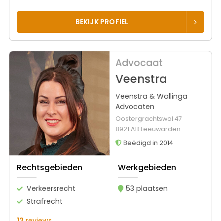
BEKIJK PROFIEL
Advocaat
Veenstra
Veenstra & Wallinga
Advocaten
Oostergrachtswal 47
8921 AB Leeuwarden
Beëdigd in 2014
Rechtsgebieden
Werkgebieden
Verkeersrecht
53 plaatsen
Strafrecht
12
reviews