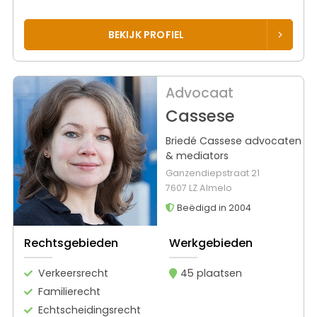
BEKIJK PROFIEL
Advocaat
Cassese
Briedé Cassese advocaten
& mediators
Ganzendiepstraat 21
7607 LZ Almelo
Beëdigd in 2004
Rechtsgebieden
Werkgebieden
Verkeersrecht
45 plaatsen
Familierecht
Echtscheidingsrecht