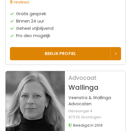
9
reviews
Gratis gesprek
Binnen 24 uur
Geheel vrijblijvend
Pro deo mogelijk
BEKIJK PROFIEL
Advocaat
Wallinga
Veenstra & Wallinga
Advocaten
Heresingel 4
9711 ES Groningen
Beëdigd in 2014