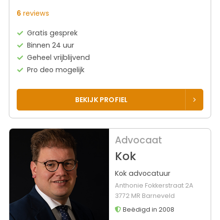
6
reviews
Gratis gesprek
Binnen 24 uur
Geheel vrijblijvend
Pro deo mogelijk
BEKIJK PROFIEL
Advocaat
Kok
Kok advocatuur
Anthonie Fokkerstraat 2A
3772 MR Barneveld
Beëdigd in 2008