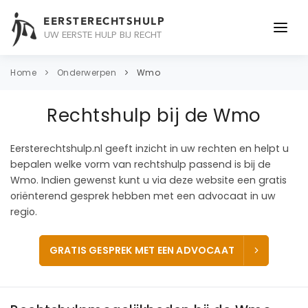
EERSTERECHTSHULP
UW EERSTE HULP BIJ RECHT
ONDERWERPEN
Home
Onderwerpen
Wmo
JURIDISCH ADVIES
Rechtshulp bij de Wmo
ADVOCAAT
Eersterechtshulp.nl geeft inzicht in uw rechten en helpt u
OVER ONS
bepalen welke vorm van rechtshulp passend is bij de
Wmo. Indien gewenst kunt u via deze website een gratis
CONTACT
oriënterend gesprek hebben met een advocaat in uw
regio.
GRATIS GESPREK MET EEN ADVOCAAT