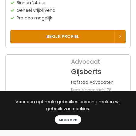
Binnen 24 uur
Geheel vrijblijvend
Pro deo mogelijk
BEKIJK PROFIEL
Advocaat
Gijsberts
Hofstad Advocaten
Koninginnegracht 78
2514 AH Den Haag
Voor een optimale gebruikerservaring maken wij
Beëdigd in 1999
gebruik van cookies.
Rechtsgebieden
Werkgebieden
AKKOORD
Bestuursrecht
160 plaatsen