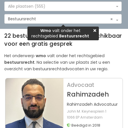
Alle plaatsen (555)
Bestuursrecht
×
Wmo
valt onder het
22 bestuursrechtadvocaten beschikbaar
rechtsgebied
Bestuursrecht
voor een gratis gesprek
Het onderwerp
wmo
valt onder het rechtsgebied
bestuursrecht
. Na selectie van uw plaats ziet u een
overzicht van bestuursrechtadvocaten in uw regio.
Advocaat
Rahimzadeh
Rahimzadeh Advocatuur
John M. Keynesplein 1
1066 EP Amsterdam
Beëdigd in 2018