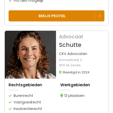
Pro deo mogelijk
BEKIJK PROFIEL
Advocaat
Schutte
CKV Advocaten
Emmastraat 3
8011 AE Zwolle
Beëdigd in 2024
Rechtsgebieden
Werkgebieden
Burenrecht
13 plaatsen
Vastgoedrecht
Insolventierecht