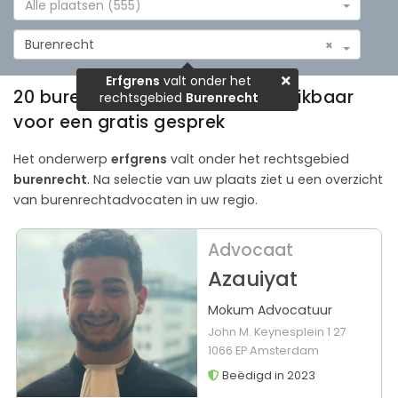
Alle plaatsen (555)
Burenrecht
×
Erfgrens
valt onder het
20 burenrechtadvocaten beschikbaar
rechtsgebied
Burenrecht
voor een gratis gesprek
Het onderwerp
erfgrens
valt onder het rechtsgebied
burenrecht
. Na selectie van uw plaats ziet u een overzicht
van burenrechtadvocaten in uw regio.
Advocaat
Azauiyat
Mokum Advocatuur
John M. Keynesplein 1 27
1066 EP Amsterdam
Beëdigd in 2023