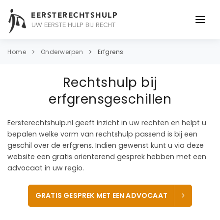
EERSTERECHTSHULP
UW EERSTE HULP BIJ RECHT
ONDERWERPEN
Home
Onderwerpen
Erfgrens
JURIDISCH ADVIES
Rechtshulp bij
ADVOCAAT
erfgrensgeschillen
OVER ONS
Eersterechtshulp.nl geeft inzicht in uw rechten en helpt u
bepalen welke vorm van rechtshulp passend is bij een
CONTACT
geschil over de erfgrens. Indien gewenst kunt u via deze
website een gratis oriënterend gesprek hebben met een
advocaat in uw regio.
GRATIS GESPREK MET EEN ADVOCAAT