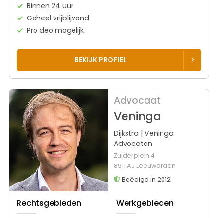
Binnen 24 uur
Geheel vrijblijvend
Pro deo mogelijk
BEKIJK PROFIEL
Advocaat
Veninga
Dijkstra | Veninga
Advocaten
Zuiderplein 4
8911 AJ Leeuwarden
Beëdigd in 2012
Rechtsgebieden
Werkgebieden