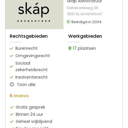
Skáp Advocatuur
Databankweg 26
3821 AL Amersfoort
Beëdigd in 2004
Rechtsgebieden
Werkgebieden
Burenrecht
17 plaatsen
Omgevingsrecht
Sociaal
zekerheidsrecht
Insolventierecht
Toon alle
6
reviews
Gratis gesprek
Binnen 24 uur
Geheel vrijblijvend