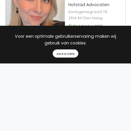
Hofstad Advocaten
Koninginnegracht 78
2514 AH Den Haag
Beëdigd in 2021
Voor een optimale gebruikerservaring maken wij
Rechtsgebieden
Werkgebieden
gebruik van cookies.
Strafrecht
72 plaatsen
AKKOORD
Ontslagrecht
Arbeidsrecht
5
reviews
Gratis gesprek
Binnen 24 uur
Geheel vrijblijvend
Pro deo mogelijk