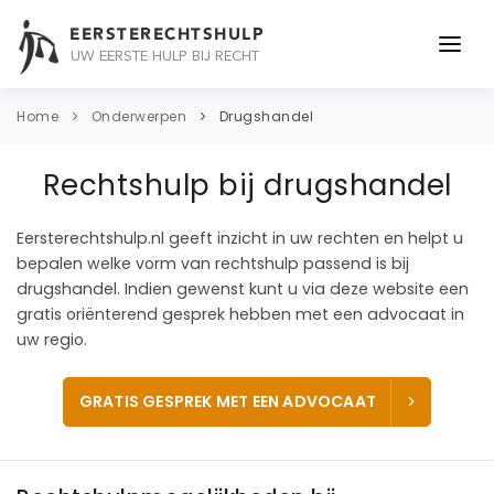
EERSTERECHTSHULP
UW EERSTE HULP BIJ RECHT
ONDERWERPEN
Home
Onderwerpen
Drugshandel
JURIDISCH ADVIES
Rechtshulp bij drugshandel
ADVOCAAT
Eersterechtshulp.nl geeft inzicht in uw rechten en helpt u
OVER ONS
bepalen welke vorm van rechtshulp passend is bij
drugshandel. Indien gewenst kunt u via deze website een
CONTACT
gratis oriënterend gesprek hebben met een advocaat in
uw regio.
GRATIS GESPREK MET EEN ADVOCAAT