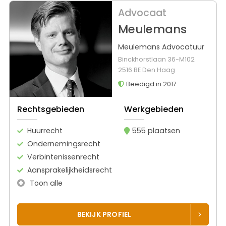
Advocaat
Meulemans
Meulemans Advocatuur
Binckhorstlaan 36-M102
2516 BE Den Haag
Beëdigd in 2017
Rechtsgebieden
Werkgebieden
Huurrecht
555 plaatsen
Ondernemingsrecht
Verbintenissenrecht
Aansprakelijkheidsrecht
Toon alle
BEKIJK PROFIEL