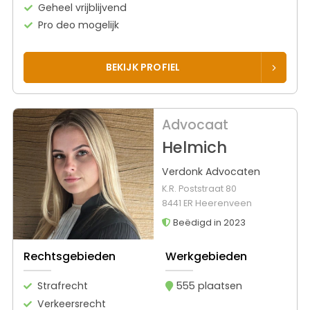
Geheel vrijblijvend
Pro deo mogelijk
BEKIJK PROFIEL
Advocaat
Helmich
Verdonk Advocaten
K.R. Poststraat 80
8441 ER Heerenveen
Beëdigd in 2023
Rechtsgebieden
Werkgebieden
Strafrecht
555 plaatsen
Verkeersrecht