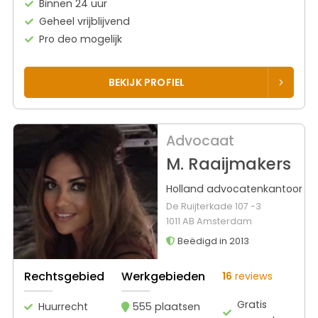
Binnen 24 uur
Geheel vrijblijvend
Pro deo mogelijk
BEKIJK PROFIEL
Advocaat
M. Raaijmakers
Holland advocatenkantoor
De Ruijterkade 107 -3
1011 AB Amsterdam
Beëdigd in 2013
Rechtsgebied
Werkgebieden
16
reviews
Gratis
Huurrecht
555 plaatsen