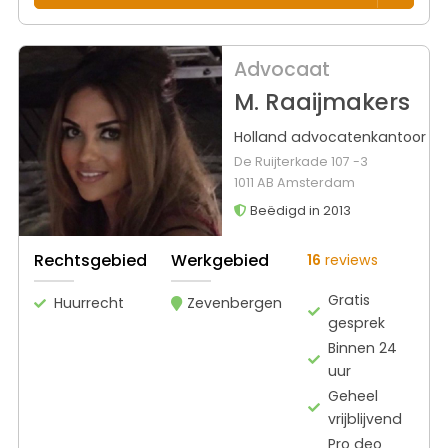
Advocaat
M. Raaijmakers
Holland advocatenkantoor
De Ruijterkade 107 -3
1011 AB Amsterdam
Beëdigd in 2013
Rechtsgebied
Werkgebied
16
reviews
Gratis
Huurrecht
Zevenbergen
gesprek
Binnen 24
uur
Geheel
vrijblijvend
Pro deo