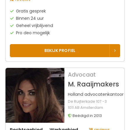
Gratis gesprek
Binnen 24 uur
Geheel vrijblijvend
Pro deo mogelijk
BEKIJK PROFIEL
Advocaat
M. Raaijmakers
Holland advocatenkantoor
De Ruijterkade 107 -3
1011 AB Amsterdam
Beëdigd in 2013
Rechtsgebied
Werkgebied
16
reviews