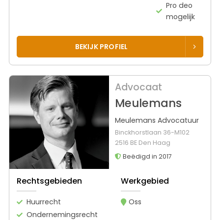
Pro deo
mogelijk
BEKIJK PROFIEL
Advocaat
Meulemans
Meulemans Advocatuur
Binckhorstlaan 36-M102
2516 BE Den Haag
Beëdigd in 2017
Rechtsgebieden
Werkgebied
Huurrecht
Oss
Ondernemingsrecht