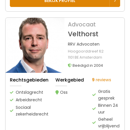
BEKIJK PROFIEL
Advocaat
Velthorst
RRV Advocaten
Hoogoorddreef 62
1101 BE Amsterdam
Beëdigd in 2004
Rechtsgebieden
Werkgebied
9
reviews
Gratis
Ontslagrecht
Oss
gesprek
Arbeidsrecht
Binnen 24
Sociaal
uur
zekerheidsrecht
Geheel
vrijblijvend