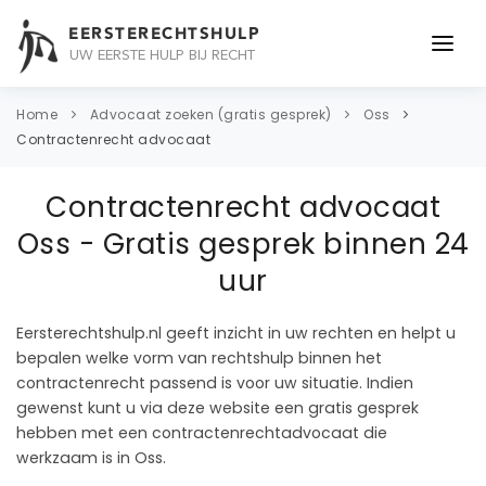
EERSTERECHTSHULP
UW EERSTE HULP BIJ RECHT
ONDERWERPEN
Home
Advocaat zoeken (gratis gesprek)
Oss
Contractenrecht advocaat
JURIDISCH ADVIES
Contractenrecht advocaat
ADVOCAAT
Oss - Gratis gesprek binnen 24
OVER ONS
uur
CONTACT
Eersterechtshulp.nl geeft inzicht in uw rechten en helpt u
bepalen welke vorm van rechtshulp binnen het
contractenrecht passend is voor uw situatie. Indien
gewenst kunt u via deze website een gratis gesprek
hebben met een contractenrechtadvocaat die
werkzaam is in Oss.