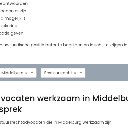
 beantwoorden
kheden er zijn
nd
mogelijk is
rzekering
icatie geven
m uw juridische positie beter te begrijpen en inzicht te krijgen 
Middelburg
Bestuursrecht
×
×
dvocaten werkzaam in Middelb
esprek
estuursrechtadvocaten die in Middelburg werkzaam zijn