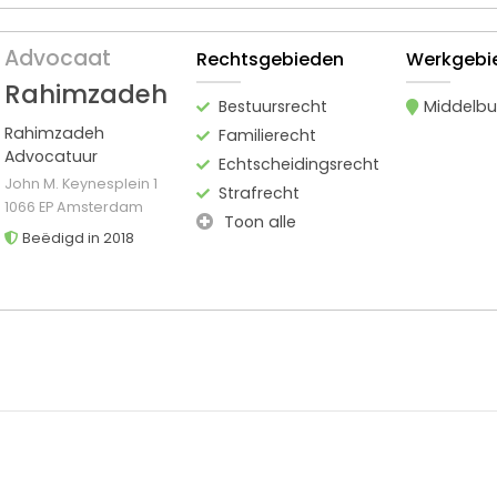
Advocaat
Rechtsgebieden
Werkgebi
Rahimzadeh
Bestuursrecht
Middelbu
Rahimzadeh
Familierecht
Advocatuur
Echtscheidingsrecht
John M. Keynesplein 1
Strafrecht
1066 EP Amsterdam
Toon alle
Beëdigd in 2018