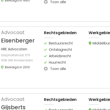
Beëdigd in 1993
Toon alle
Advocaat
Rechtsgebieden
Werkgebi
Eisenberger
Bestuursrecht
Middelbu
HRE Advocaten
Ontslagrecht
Sarphatistraat 370
Arbeidsrecht
1018 GW Amsterdam
Huurrecht
Beëdigd in 2013
Toon alle
Advocaat
Rechtsgebieden
Werkgebi
Gijsberts
Bestuursrecht
Middelbu