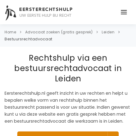
EERSTERECHTSHULP
UW EERSTE HULP BIJ RECHT
ONDERWERPEN
Home
Advocaat zoeken (gratis gesprek)
Leiden
Bestuursrechtadvocaat
JURIDISCH ADVIES
Rechtshulp via een
ADVOCAAT
bestuursrechtadvocaat in
OVER ONS
Leiden
CONTACT
Eersterechtshulp.nl geeft inzicht in uw rechten en helpt u
bepalen welke vorm van rechtshulp binnen het
bestuursrecht passend is voor uw situatie. Indien gewenst
kunt u via deze website een gratis gesprek hebben met
een bestuursrechtadvocaat die werkzaam is in Leiden.