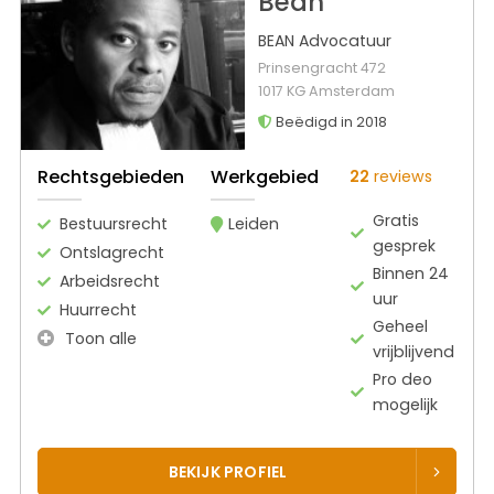
Bean
BEAN Advocatuur
Prinsengracht 472
1017 KG Amsterdam
Beëdigd in 2018
Rechtsgebieden
Werkgebied
22
reviews
Gratis
Bestuursrecht
Leiden
gesprek
Ontslagrecht
Binnen 24
Arbeidsrecht
uur
Huurrecht
Geheel
Toon alle
vrijblijvend
Pro deo
mogelijk
BEKIJK PROFIEL