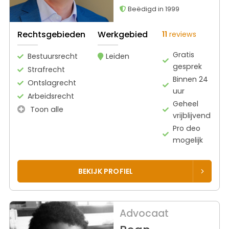
Beëdigd in 1999
Rechtsgebieden
Werkgebied
11
reviews
Gratis
Bestuursrecht
Leiden
gesprek
Strafrecht
Binnen 24
Ontslagrecht
uur
Arbeidsrecht
Geheel
Toon alle
vrijblijvend
Pro deo
mogelijk
BEKIJK PROFIEL
Advocaat