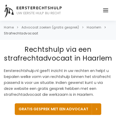
EERSTERECHTSHULP
UW EERSTE HULP BIJ RECHT
ONDERWERPEN
Home
Advocaat zoeken (gratis gesprek)
Haarlem
Strafrechtadvocaat
JURIDISCH ADVIES
Rechtshulp via een
ADVOCAAT
strafrechtadvocaat in Haarlem
OVER ONS
Eersterechtshulp.nl geeft inzicht in uw rechten en helpt u
CONTACT
bepalen welke vorm van rechtshulp binnen het strafrecht
passend is voor uw situatie. Indien gewenst kunt u via
deze website een gratis gesprek hebben met een
strafrechtadvocaat die werkzaam is in Haarlem.
GRATIS GESPREK MET EEN ADVOCAAT