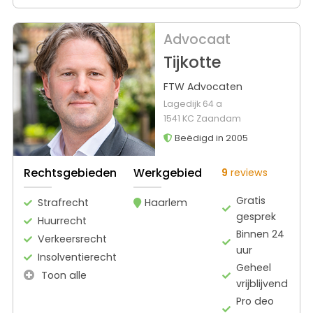
Advocaat
Tijkotte
FTW Advocaten
Lagedijk 64 a
1541 KC Zaandam
Beëdigd in 2005
Rechtsgebieden
Werkgebied
9
reviews
Gratis
Strafrecht
Haarlem
gesprek
Huurrecht
Binnen 24
Verkeersrecht
uur
Insolventierecht
Geheel
Toon alle
vrijblijvend
Pro deo