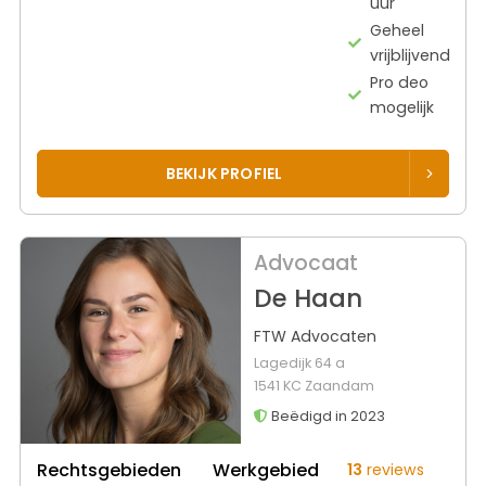
uur
Geheel
vrijblijvend
Pro deo
mogelijk
BEKIJK PROFIEL
Advocaat
De Haan
FTW Advocaten
Lagedijk 64 a
1541 KC Zaandam
Beëdigd in 2023
Rechtsgebieden
Werkgebied
13
reviews