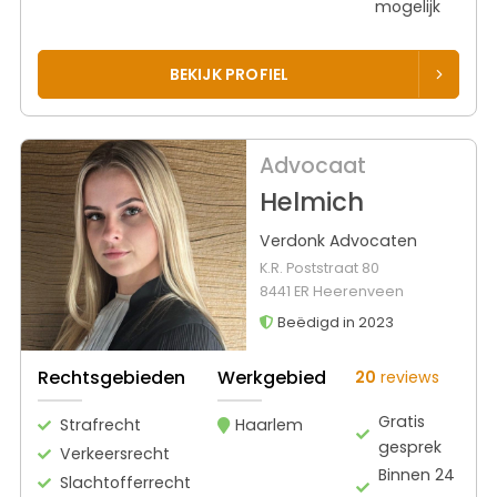
mogelijk
BEKIJK PROFIEL
Advocaat
Helmich
Verdonk Advocaten
K.R. Poststraat 80
8441 ER Heerenveen
Beëdigd in 2023
Rechtsgebieden
Werkgebied
20
reviews
Gratis
Strafrecht
Haarlem
gesprek
Verkeersrecht
Binnen 24
Slachtofferrecht