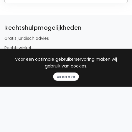
Rechtshulpmogelijkheden
Gratis juridisch advies
Rechtswinkel
Juridisch Loket
Voor een optimale gebruikerservaring maken wij
gebruik van cookies.
Advocaat
Pro deo advocaat
AKKOORD
Rechtsgebieden
Familierecht
Arbeidsrecht
Strafrecht
Huurrecht