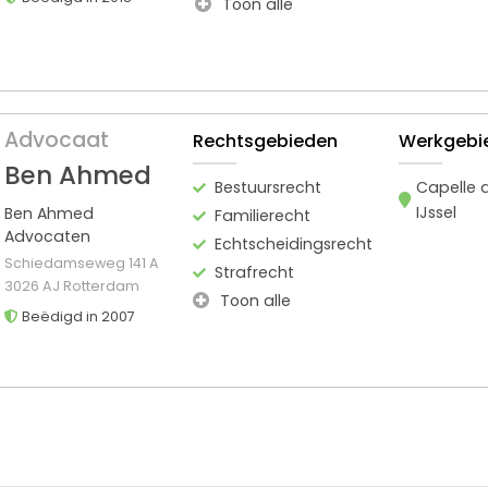
Toon alle
Advocaat
Rechtsgebieden
Werkgebi
Ben Ahmed
Bestuursrecht
Capelle 
IJssel
Ben Ahmed
Familierecht
Advocaten
Echtscheidingsrecht
Schiedamseweg 141 A
Strafrecht
3026 AJ Rotterdam
Toon alle
Beëdigd in 2007