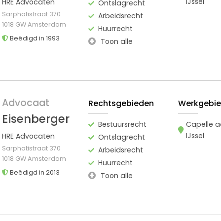
IJssel
HRE Advocaten
Ontslagrecht
Sarphatistraat 370
Arbeidsrecht
1018 GW Amsterdam
Huurrecht
Beëdigd in 1993
Toon alle
Advocaat
Rechtsgebieden
Werkgebi
Eisenberger
Bestuursrecht
Capelle 
IJssel
HRE Advocaten
Ontslagrecht
Sarphatistraat 370
Arbeidsrecht
1018 GW Amsterdam
Huurrecht
Beëdigd in 2013
Toon alle