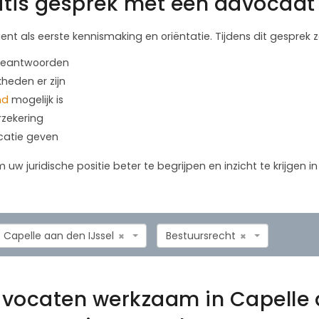
tis gesprek met een advocaat 
ient als eerste kennismaking en oriëntatie. Tijdens dit gesprek
 beantwoorden
kheden er zijn
nd
mogelijk is
rzekering
icatie geven
m uw juridische positie beter te begrijpen en inzicht te krijgen 
Capelle aan den IJssel
Bestuursrecht
×
×
vocaten werkzaam in Capelle a