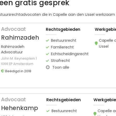
een gratis gesprek
estuursrechtadvocaten die in Capelle aan den IJssel werkzaam 
Advocaat
Rechtsgebieden
Werkgebi
Rahimzadeh
Bestuursrecht
Capelle 
IJssel
Rahimzadeh
Familierecht
Advocatuur
Echtscheidingsrecht
John M. Keynesplein 1
Strafrecht
1066 EP Amsterdam
Toon alle
Beëdigd in 2018
Advocaat
Rechtsgebieden
Werkgebi
Hehenkamp
Bestuursrecht
Capelle 