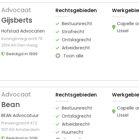
Advocaat
Rechtsgebieden
Werkgebi
Gijsberts
Bestuursrecht
Capelle 
IJssel
Hofstad Advocaten
Strafrecht
Koninginnegracht 78
Ontslagrecht
2514 AH Den Haag
Arbeidsrecht
Beëdigd in 1999
Toon alle
Advocaat
Rechtsgebieden
Werkgebi
Bean
Bestuursrecht
Capelle 
IJssel
BEAN Advocatuur
Ontslagrecht
Prinsengracht 472
Arbeidsrecht
1017 KG Amsterdam
Huurrecht
Beëdigd in 2018