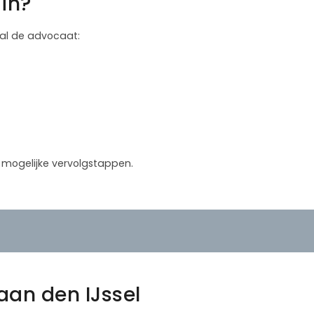
in?
 zal de advocaat:
in mogelijke vervolgstappen.
an den IJssel