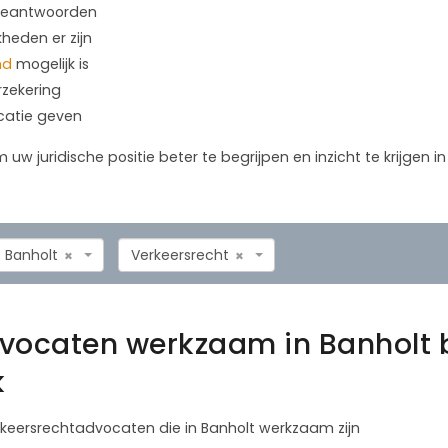
 beantwoorden
kheden er zijn
nd
mogelijk is
rzekering
icatie geven
m uw juridische positie beter te begrijpen en inzicht te krijgen 
Banholt
Verkeersrecht
×
×
dvocaten werkzaam in Banholt 
k
erkeersrechtadvocaten die in Banholt werkzaam zijn