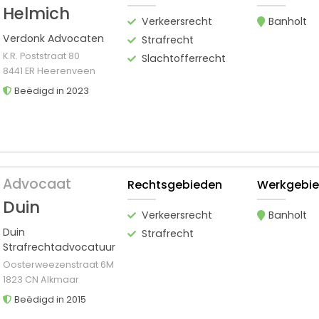
Helmich
Verkeersrecht
Banholt
Verdonk Advocaten
Strafrecht
K.R. Poststraat 80
Slachtofferrecht
8441 ER Heerenveen
Beëdigd in 2023
Advocaat
Rechtsgebieden
Werkgebi
Duin
Verkeersrecht
Banholt
Duin
Strafrecht
Strafrechtadvocatuur
Oosterweezenstraat 6M
1823 CN Alkmaar
Beëdigd in 2015