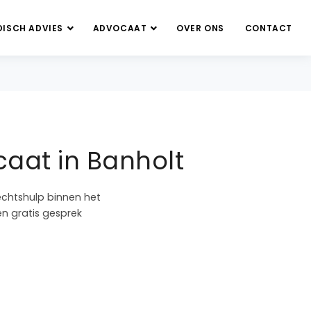
DISCH ADVIES
ADVOCAAT
OVER ONS
CONTACT
aat in Banholt
echtshulp binnen het
en gratis gesprek