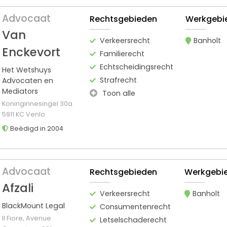
Advocaat
Rechtsgebieden
Werkgebi
Van
Verkeersrecht
Banholt
Enckevort
Familierecht
Echtscheidingsrecht
Het Wetshuys
Strafrecht
Advocaten en
Mediators
Toon alle
Koninginnesingel 30a
5911 KC Venlo
Beëdigd in 2004
Advocaat
Rechtsgebieden
Werkgebi
Afzali
Verkeersrecht
Banholt
BlackMount Legal
Consumentenrecht
Il Fiore, Avenue
Letselschaderecht