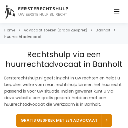
EERSTERECHTSHULP
UW EERSTE HULP BIJ RECHT
ONDERWERPEN
Home
Advocaat zoeken (gratis gesprek)
Banholt
Huurrechtadvocaat
JURIDISCH ADVIES
Rechtshulp via een
ADVOCAAT
huurrechtadvocaat in Banholt
OVER ONS
Eersterechtshulp.nl geeft inzicht in uw rechten en helpt u
CONTACT
bepalen welke vorm van rechtshulp binnen het huurrecht
passend is voor uw situatie. Indien gewenst kunt u via
deze website een gratis gesprek hebben met een
huurrechtadvocaat die werkzaam is in Banholt.
GRATIS GESPREK MET EEN ADVOCAAT