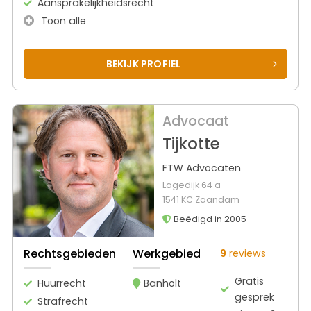
Aansprakelijkheidsrecht
Toon alle
BEKIJK PROFIEL
Advocaat
Tijkotte
FTW Advocaten
Lagedijk 64 a
1541 KC Zaandam
Beëdigd in 2005
Rechtsgebieden
Werkgebied
9
reviews
Gratis
Huurrecht
Banholt
gesprek
Strafrecht