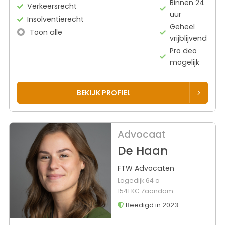
Binnen 24
Verkeersrecht
uur
Insolventierecht
Geheel
Toon alle
vrijblijvend
Pro deo
mogelijk
BEKIJK PROFIEL
Advocaat
De Haan
FTW Advocaten
Lagedijk 64 a
1541 KC Zaandam
Beëdigd in 2023