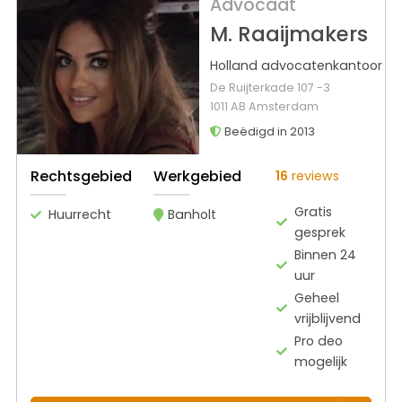
Advocaat
M. Raaijmakers
Holland advocatenkantoor
De Ruijterkade 107 -3
1011 AB Amsterdam
Beëdigd in 2013
Rechtsgebied
Werkgebied
16
reviews
Gratis
Huurrecht
Banholt
gesprek
Binnen 24
uur
Geheel
vrijblijvend
Pro deo
mogelijk