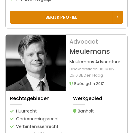
BEKIJK PROFIEL
Advocaat
Meulemans
Meulemans Advocatuur
Binckhorstlaan 36-M102
2516 BE Den Haag
Beëdigd in 2017
Rechtsgebieden
Werkgebied
Huurrecht
Banholt
Ondernemingsrecht
Verbintenissenrecht