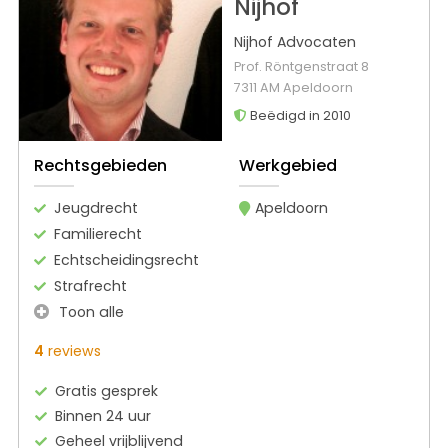
Nijhof
Nijhof Advocaten
Prof. Röntgenstraat 8
7311 AM Apeldoorn
Beëdigd in 2010
Rechtsgebieden
Werkgebied
Jeugdrecht
Apeldoorn
Familierecht
Echtscheidingsrecht
Strafrecht
Toon alle
4
reviews
Gratis gesprek
Binnen 24 uur
Geheel vrijblijvend