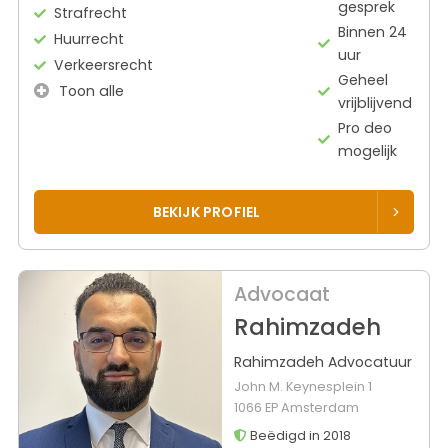
gesprek
Strafrecht
Binnen 24
Huurrecht
uur
Verkeersrecht
Geheel
Toon alle
vrijblijvend
Pro deo
mogelijk
BEKIJK PROFIEL
Advocaat
Rahimzadeh
Rahimzadeh Advocatuur
John M. Keynesplein 1
1066 EP Amsterdam
Beëdigd in 2018