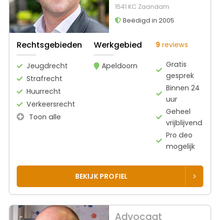
1541 KC Zaandam
Beëdigd in 2005
Rechtsgebieden
Werkgebied
9
reviews
Gratis
Jeugdrecht
Apeldoorn
gesprek
Strafrecht
Binnen 24
Huurrecht
uur
Verkeersrecht
Geheel
Toon alle
vrijblijvend
Pro deo
mogelijk
BEKIJK PROFIEL
Advocaat