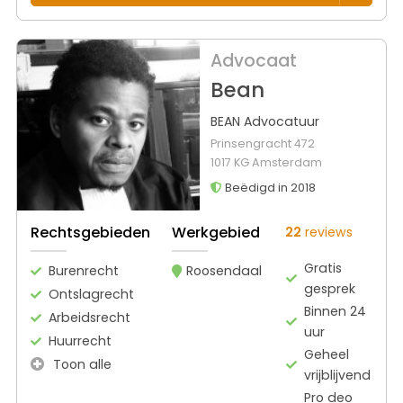
Advocaat
Bean
BEAN Advocatuur
Prinsengracht 472
1017 KG Amsterdam
Beëdigd in 2018
Rechtsgebieden
Werkgebied
22
reviews
Gratis
Burenrecht
Roosendaal
gesprek
Ontslagrecht
Binnen 24
Arbeidsrecht
uur
Huurrecht
Geheel
Toon alle
vrijblijvend
Pro deo