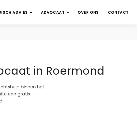
DISCH ADVIES
ADVOCAAT
OVER ONS
CONTACT
ocaat in Roermond
echtshulp binnen het
ite een gratis
d.