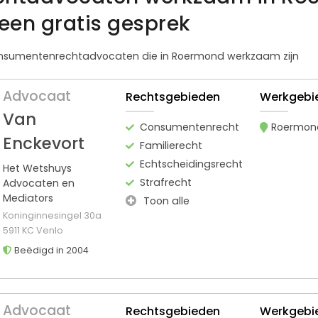
een gratis gesprek
 consumentenrechtadvocaten die in Roermond werkzaam zijn
Advocaat
Rechtsgebieden
Werkgebi
Van
Consumentenrecht
Roermon
Enckevort
Familierecht
Echtscheidingsrecht
Het Wetshuys
Strafrecht
Advocaten en
Mediators
Toon alle
Koninginnesingel 30a
5911 KC Venlo
Beëdigd in 2004
Advocaat
Rechtsgebieden
Werkgebi