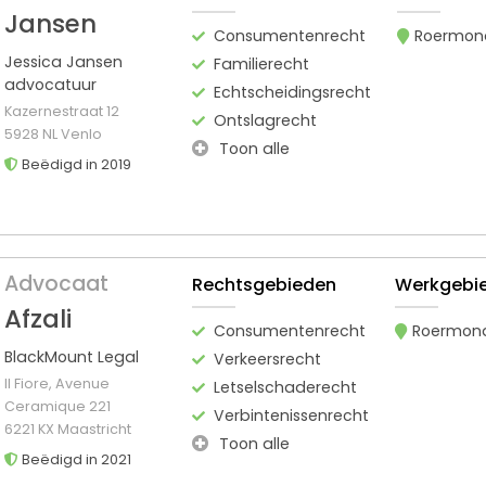
Jansen
Consumentenrecht
Roermon
Jessica Jansen
Familierecht
advocatuur
Echtscheidingsrecht
Kazernestraat 12
Ontslagrecht
5928 NL Venlo
Toon alle
Beëdigd in 2019
Advocaat
Rechtsgebieden
Werkgebi
Afzali
Consumentenrecht
Roermon
BlackMount Legal
Verkeersrecht
Il Fiore, Avenue
Letselschaderecht
Ceramique 221
Verbintenissenrecht
6221 KX Maastricht
Toon alle
Beëdigd in 2021