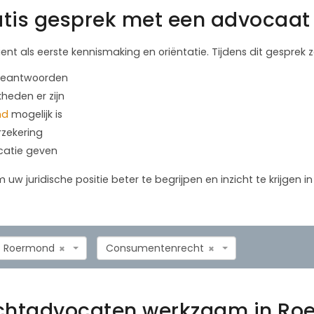
tis gesprek met een advocaat 
ient als eerste kennismaking en oriëntatie. Tijdens dit gesprek
 beantwoorden
kheden er zijn
nd
mogelijk is
rzekering
icatie geven
m uw juridische positie beter te begrijpen en inzicht te krijgen 
Roermond
Consumentenrecht
×
×
chtadvocaten werkzaam in Ro