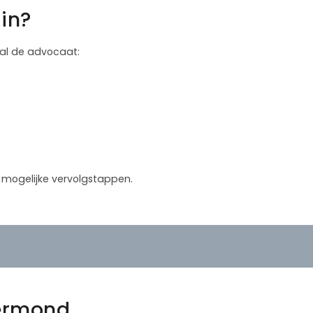
in?
 zal de advocaat:
in mogelijke vervolgstappen.
ermond