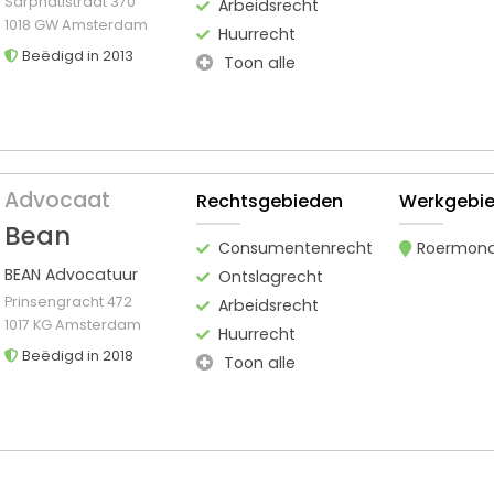
Sarphatistraat 370
Arbeidsrecht
1018 GW Amsterdam
Huurrecht
Beëdigd in 2013
Toon alle
Advocaat
Rechtsgebieden
Werkgebi
Bean
Consumentenrecht
Roermon
BEAN Advocatuur
Ontslagrecht
Prinsengracht 472
Arbeidsrecht
1017 KG Amsterdam
Huurrecht
Beëdigd in 2018
Toon alle