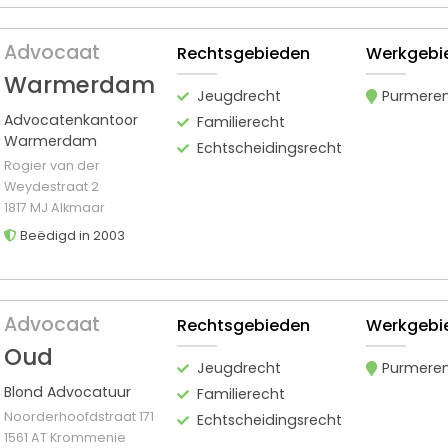
Advocaat
Rechtsgebieden
Werkgebi
Warmerdam
Jeugdrecht
Purmere
Advocatenkantoor
Familierecht
Warmerdam
Echtscheidingsrecht
Rogier van der
Weydestraat 2
1817 MJ Alkmaar
Beëdigd in 2003
Advocaat
Rechtsgebieden
Werkgebi
Oud
Jeugdrecht
Purmere
Blond Advocatuur
Familierecht
Noorderhoofdstraat 171
Echtscheidingsrecht
1561 AT Krommenie