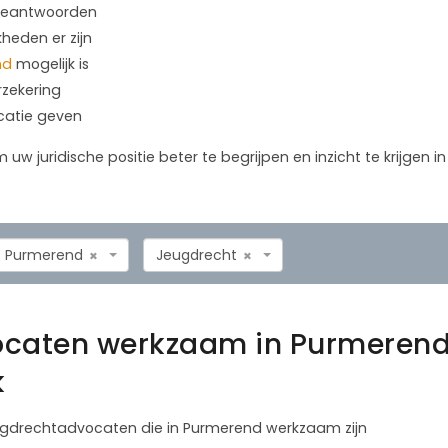
 beantwoorden
kheden er zijn
nd
mogelijk is
rzekering
icatie geven
m uw juridische positie beter te begrijpen en inzicht te krijgen 
Purmerend
Jeugdrecht
×
×
ocaten werkzaam in Purmerend
k
jeugdrechtadvocaten die in Purmerend werkzaam zijn