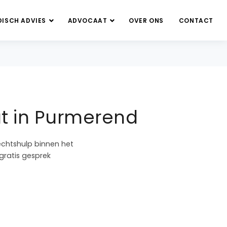
DISCH ADVIES
ADVOCAAT
OVER ONS
CONTACT
t in Purmerend
echtshulp binnen het
gratis gesprek