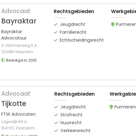
Advocaat
Rechtsgebieden
Werkgebi
Bayraktar
Jeugdrecht
Purmere
Bayraktar
Familierecht
Advocatuur
Echtscheidingsrecht
A. Hofmanweg 5 A
2031BH Haarlem
Beëdigd in 2015
Advocaat
Rechtsgebieden
Werkgebi
Tijkotte
Jeugdrecht
Purmeren
FTW Advocaten
Strafrecht
Lagedijk 64 a
Huurrecht
1541 KC Zaandam
Verkeersrecht