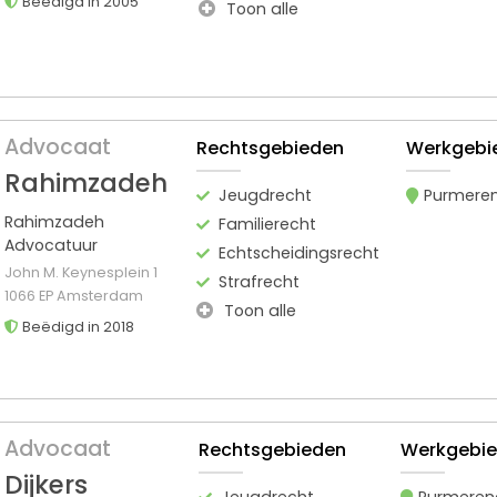
Beëdigd in 2005
Toon alle
Advocaat
Rechtsgebieden
Werkgebi
Rahimzadeh
Jeugdrecht
Purmere
Rahimzadeh
Familierecht
Advocatuur
Echtscheidingsrecht
John M. Keynesplein 1
Strafrecht
1066 EP Amsterdam
Toon alle
Beëdigd in 2018
Advocaat
Rechtsgebieden
Werkgebi
Dijkers
Jeugdrecht
Purmeren